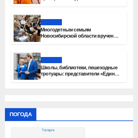
перемена»
Новости
Многодетным семьям
Новосибирской области вручены
сертификаты на приобретение
автомобилей
Новости
Школы, библиотеки, пешеходные
тротуары: представители «Единой
России» контролируют работы на
социальных объектах
ПОГОДА
Татарск