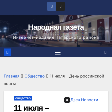
Перейти
к
содержимому
Народная газета
Интернет-издание Татарского района
Главная
Общество
11 июля – День российской
почты
ОБЩЕСТВО
Дзен.Новости
11 июля –