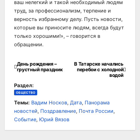
ваш нелегкий и такой необходимый людям
труд, за профессионализм, терпение и
верность избранному делу. Пусть новости,
которые вы приносите людям, всегда будут
только хорошими!», – говорится в
обращении.
День рождения –
В Татарске начались
Навигация
грустный праздник
перебои с холодной
водой
по
Раздел:
записям
ОБЩЕСТВО
Темы:
Вадим Носков
,
Дата
,
Панорама
новостей
,
Поздравление
,
Почта России
,
Событие
,
Юрий Вязов