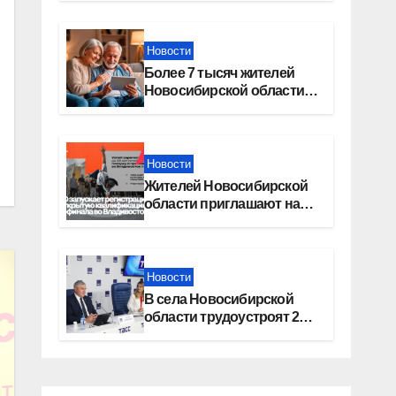
Москву»
Новости
Более 7 тысяч жителей
Новосибирской области
получили увеличение
пенсии после 80 лет
Новости
Жителей Новосибирской
области приглашают на
открытую квалификацию
премии «КАРДО»
Новости
В села Новосибирской
области трудоустроят 20
работников культуры