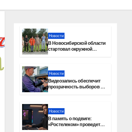
Новости
В Новосибирской области
стартовал окружной
туристский слет молодежи
Новости
Видеозапись обеспечит
прозрачность выборов в
Госдуму в Новосибирской
области
Новости
В память о подвиге:
«Ростелеком» проведет
кибертурнир «Битва за