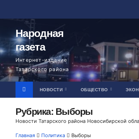
Перейти
к
содержимому
Народная
газета
Интернет-издание
Татарского района
НОВОСТИ
ОБЩЕСТВО
ЭКО
Рубрика:
Выборы
Новости Татарского района Новосибирской обл
Главная
Политика
Выборы