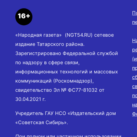
П
16+
п
«Народная газета» (NGT54.RU) сетевое
Н
издание Татарского района.
р
Зарегистрировано Федеральной службой
(
по надзору в сфере связи,
п
информационных технологий и массовых
с
коммуникаций (Роскомнадзор),
с
свидетельство Эл № ФС77-81032 от
п
30.04.2021 г.
н
Учредитель ГАУ НСО «Издательский дом
Ф
«Советская Сибирь».
При полном или частичном использовании