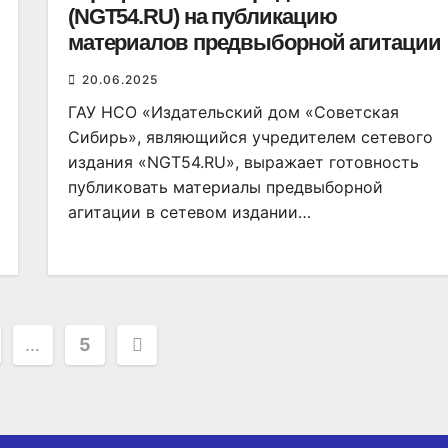
(NGT54.RU) на публикацию
материалов предвыборной агитации
20.06.2025
ГАУ НСО «Издательский дом «Советская
Сибирь», являющийся учредителем сетевого
издания «NGT54.RU», выражает готовность
публиковать материалы предвыборной
агитации в сетевом издании…
ация
…
5
ей