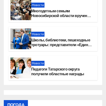
Новости
Многодетным семьям
Новосибирской области вручены
сертификаты на приобретение
автомобилей
Новости
Школы, библиотеки, пешеходные
тротуары: представители «Единой
России» контролируют работы на
социальных объектах
Новости
Педагоги Татарского округа
получили областные награды
ПОГОДА