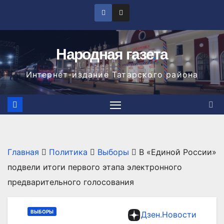
Перейти
к
содержимому
Народная газета
Интернет-издание Татарского района
Главная
Политика
Выборы
В «Единой России»
подвели итоги первого этапа электронного
предварительного голосования
ВЫБОРЫ
Дзен.Новости