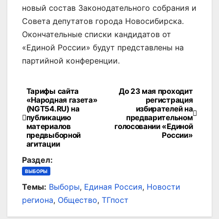
новый состав Законодательного собрания и
Совета депутатов города Новосибирска.
Окончательные списки кандидатов от
«Единой России» будут представлены на
партийной конференции.
Тарифы сайта
До 23 мая проходит
Навигация
«Народная газета»
регистрация
(NGT54.RU) на
избирателей на
по
публикацию
предварительном
материалов
голосовании «Единой
записям
предвыборной
России»
агитации
Раздел:
ВЫБОРЫ
Темы:
Выборы
,
Единая Россия
,
Новости
региона
,
Общество
,
ТГпост