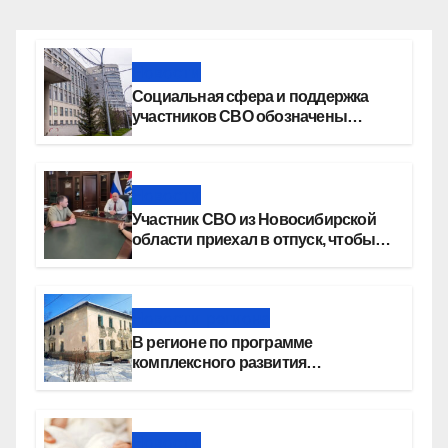
Новости
Социальная сфера и поддержка
участников СВО обозначены
приоритетами бюджетной
политики Новосибирской области
Новости
Участник СВО из Новосибирской
области приехал в отпуск, чтобы
создать семью
Новости региона
В регионе по программе
комплексного развития
территорий построят более 8,4
миллиона квадратных метров
жилья
Новости