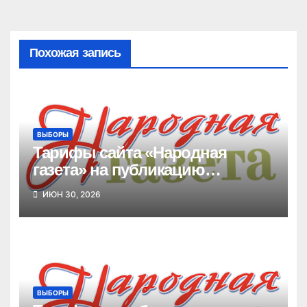
Похожая запись
ВЫБОРЫ
Тарифы сайта «Народная
газета» на публикацию
материалов предвыборной
ИЮН 30, 2026
агитации
ВЫБОРЫ