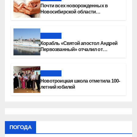
Почти всех новорожденных в
Новосибирской области
прикладывают к груди сразу после
рождения
Новости
Корабль «Святой апостол Андрей
Первозванный» отчалил от
набережной Новосибирска
Новости
Новотроицкая школа отметила 100-
летний юбилей
ПОГОДА