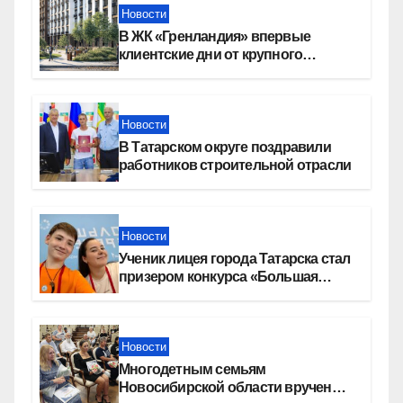
Новости
В ЖК «Гренландия» впервые
клиентские дни от крупного
девелопера — группы компаний
«СОЮЗ»
Новости
В Татарском округе поздравили
работников строительной отрасли
Новости
Ученик лицея города Татарска стал
призером конкурса «Большая
перемена»
Новости
Многодетным семьям
Новосибирской области вручены