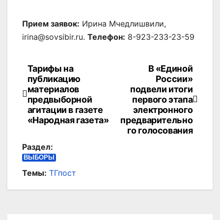
Прием заявок:
Ирина Мчедлишвили,
irina@sovsibir.ru.
Телефон:
8-923-233-23-59
Тарифы на
В «Единой
Навигация
публикацию
России»
по
материалов
подвели итоги
предвыборной
первого этапа
записям
агитации в газете
электронного
«Народная газета»
предварительно
го голосования
Раздел:
ВЫБОРЫ
Темы:
ТГпост