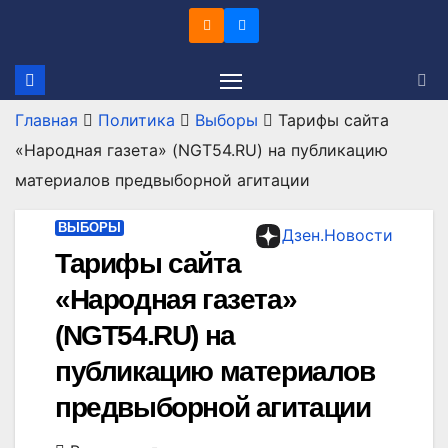
Перейти
к
содержимому
Главная
Политика
Выборы
Тарифы сайта
«Народная газета» (NGT54.RU) на публикацию
материалов предвыборной агитации
ВЫБОРЫ
Дзен.Новости
Тарифы сайта
«Народная газета»
(NGT54.RU) на
публикацию материалов
предвыборной агитации