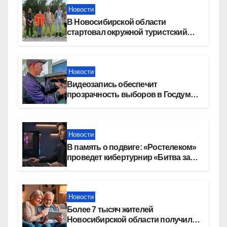
Новости
В Новосибирской области
стартовал окружной туристский
слет молодежи
Новости
Видеозапись обеспечит
прозрачность выборов в Госдуму
в Новосибирской области
Новости
В память о подвиге: «Ростелеком»
проведет кибертурнир «Битва за
Москву»
Новости
Более 7 тысяч жителей
Новосибирской области получили