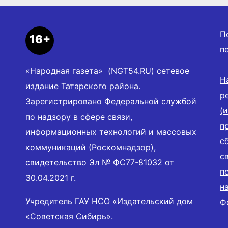
П
16+
п
«Народная газета» (NGT54.RU) сетевое
Н
издание Татарского района.
р
Зарегистрировано Федеральной службой
(
по надзору в сфере связи,
п
информационных технологий и массовых
с
коммуникаций (Роскомнадзор),
с
свидетельство Эл № ФС77-81032 от
п
30.04.2021 г.
н
Учредитель ГАУ НСО «Издательский дом
Ф
«Советская Сибирь».