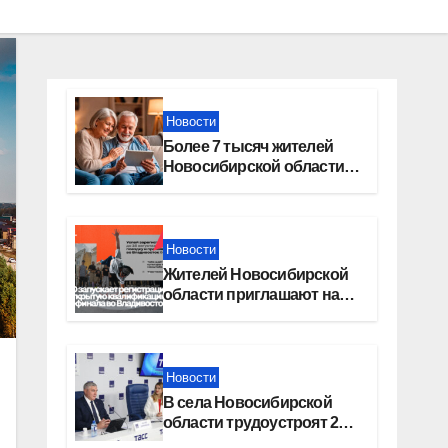
Новости
Более 7 тысяч жителей
Новосибирской области
получили увеличение
пенсии после 80 лет
Новости
Жителей Новосибирской
области приглашают на
открытую квалификацию
премии «КАРДО»
Новости
В села Новосибирской
области трудоустроят 20
работников культуры