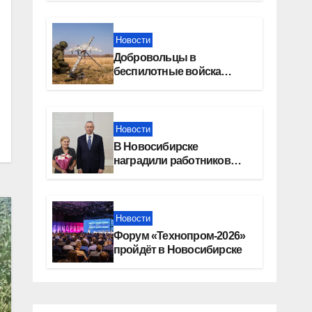
Новости
Добровольцы в
беспилотные войска
получат 2,9 млн рублей и
места в вузах
Новости
В Новосибирске
наградили работников
физической культуры и
спорта
Новости
Форум «Технопром-2026»
пройдёт в Новосибирске