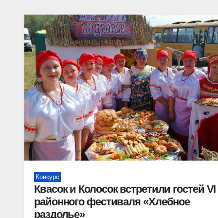
Конкурс
Квасок и Колосок встретили гостей VI
районного фестиваля «Хлебное
раздолье»