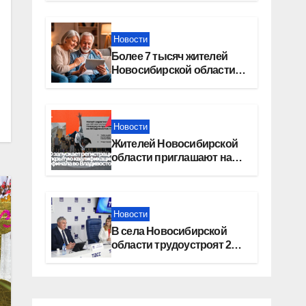
Москву»
Новости
Более 7 тысяч жителей
Новосибирской области
получили увеличение
пенсии после 80 лет
Новости
Жителей Новосибирской
области приглашают на
открытую квалификацию
премии «КАРДО»
Новости
В села Новосибирской
области трудоустроят 20
работников культуры