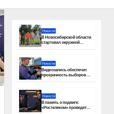
Новости
В Новосибирской области
стартовал окружной
туристский слет молодежи
Новости
Видеозапись обеспечит
прозрачность выборов в
Госдуму в Новосибирской
области
Новости
В память о подвиге:
«Ростелеком» проведет
кибертурнир «Битва за