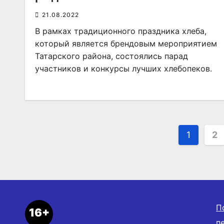
21.08.2022
В рамках традиционного праздника хлеба,
который является брендовым мероприятием
Татарского района, состоялись парад
участников и конкурсы лучших хлебопеков.
Пагин
1
2
запис
П
16+
п