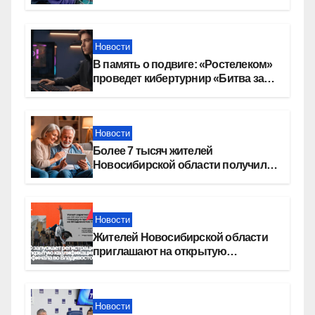
в Новосибирской области
Новости
В память о подвиге: «Ростелеком»
проведет кибертурнир «Битва за
Москву»
Новости
Более 7 тысяч жителей
Новосибирской области получили
увеличение пенсии после 80 лет
Новости
Жителей Новосибирской области
приглашают на открытую
квалификацию премии «КАРДО»
Новости