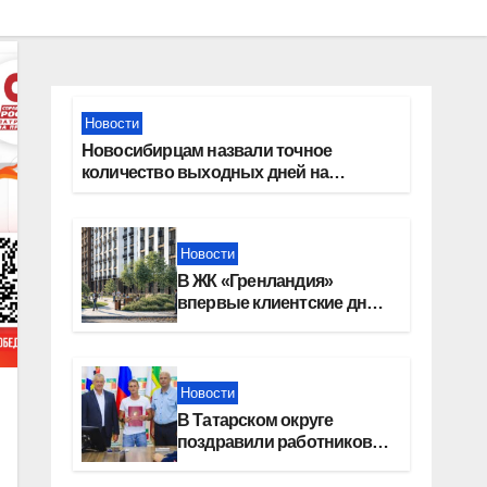
Новости
Новосибирцам назвали точное
количество выходных дней на
праздники в 2027 году
Новости
В ЖК «Гренландия»
впервые клиентские дни
от крупного девелопера —
группы компаний
«СОЮЗ»
Новости
В Татарском округе
поздравили работников
строительной отрасли