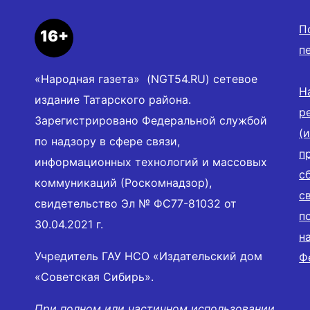
П
16+
п
«Народная газета» (NGT54.RU) сетевое
Н
издание Татарского района.
р
Зарегистрировано Федеральной службой
(
по надзору в сфере связи,
п
информационных технологий и массовых
с
коммуникаций (Роскомнадзор),
с
свидетельство Эл № ФС77-81032 от
п
30.04.2021 г.
н
Учредитель ГАУ НСО «Издательский дом
Ф
«Советская Сибирь».
При полном или частичном использовании