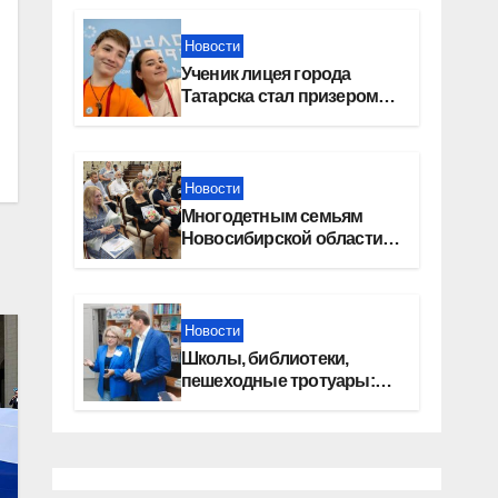
Новости
Ученик лицея города
Татарска стал призером
конкурса «Большая
перемена»
Новости
Многодетным семьям
Новосибирской области
вручены сертификаты на
приобретение
автомобилей
Новости
Школы, библиотеки,
пешеходные тротуары:
представители «Единой
России» контролируют
работы на социальных
объектах