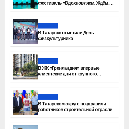
фестиваль «Вдохновляем. Ждём.
Творим»
Новости
В Татарске отметили День
физкультурника
Новости
В ЖК «Гренландия» впервые
клиентские дни от крупного
девелопера — группы компаний
«СОЮЗ»
Новости
В Татарском округе поздравили
работников строительной отрасли