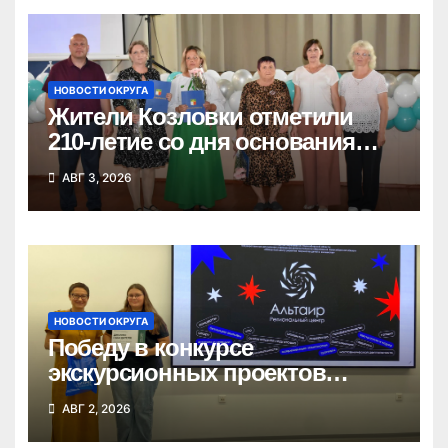
НОВОСТИ ОКРУГА
Жители Козловки отметили
210-летие со дня основания
села
АВГ 3, 2026
НОВОСТИ ОКРУГА
Победу в конкурсе
экскурсионных проектов
одержала школьница из
АВГ 2, 2026
Татарска