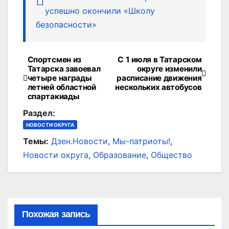
успешно окончили «Школу
безопасности»
Спортсмен из
С 1 июля в Татарском
Навигация
Татарска завоевал
округе изменили
четыре награды
расписание движения
по
летней областной
нескольких автобусов
спартакиады
записям
Раздел:
НОВОСТИ ОКРУГА
Темы:
Дзен.Новости
,
Мы-патриоты!
,
Новости округа
,
Образование
,
Общество
Похожая запись