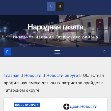
Перейти
к
содержимому
Народная газета
Интернет-издание Татарского района
Главная
Новости
Новости округа
Областная
профильная смена для юных патриотов пройдет в
Татарском округе
НОВОСТИ ОКРУГА
Дзен.Новости