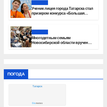
Новости
Ученик лицея города Татарска стал
призером конкурса «Большая
перемена»
Новости
Многодетным семьям
Новосибирской области вручены
сертификаты на приобретение
автомобилей
ПОГОДА
Татарск
Gis
meteo