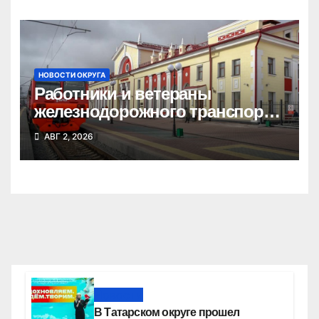
НОВОСТИ ОКРУГА
Работники и ветераны
железнодорожного транспорта
Татарского округа принимают
АВГ 2, 2026
поздравления
Новости
В Татарском округе прошел