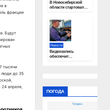
В Новосибирской
ие в
области стартовал
ель фракции
окружной туристский
слет молодежи
е. Будут
мирован
Новости
атных
Видеозапись
обеспечит
прозрачность
выборов в Госдуму в
,7 тысячи
Новосибирской
 люди до 35
области
рской,
 24 апреля,
ПОГОДА
Татарск
оротников