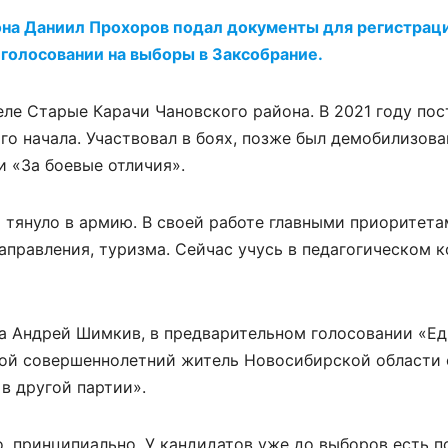
она Даниил Прохоров подал документы для регистрац
 голосовании на выборы в Закcобрание.
ле Старые Карачи Чановского района. В 2021 году пос
го начала. Участвовал в боях, позже был демобилизова
и «За боевые отличия».
а тянуло в армию. В своей работе главными приоритет
аправления, туризма. Сейчас учусь в педагогическом к
та Андрей Шимкив, в предварительном голосовании «Е
ой совершеннолетний житель Новосибирской области 
в другой партии».
о, принципиально. У кандидатов уже до выборов есть п