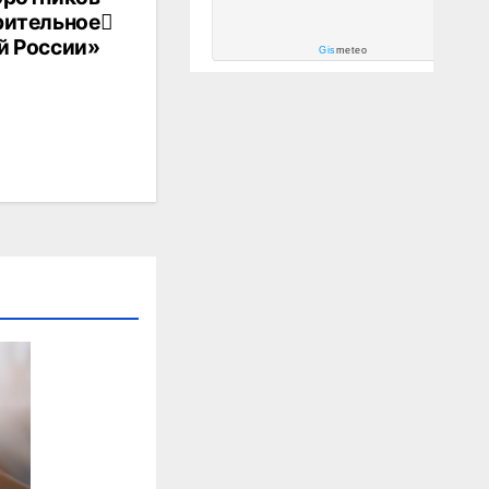
рительное
й России»
Gis
meteo