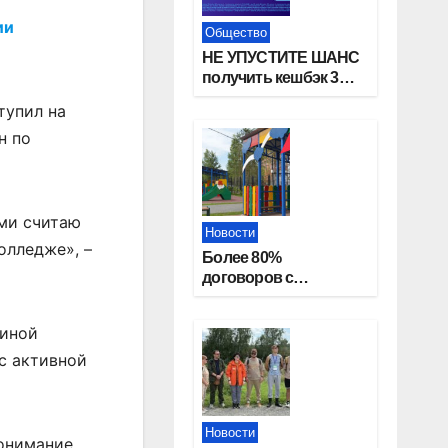
ии
Общество
НЕ УПУСТИТЕ ШАНС
получить кешбэк 3%
за оплату ЖКУ через
тупил на
СБП в «Платосфере»
н по
ами считаю
Новости
олледже», –
Более 80%
договоров с
детскими садами
жители
диной
Новосибирской
области оформили
с активной
онлайн
Новости
онимание,