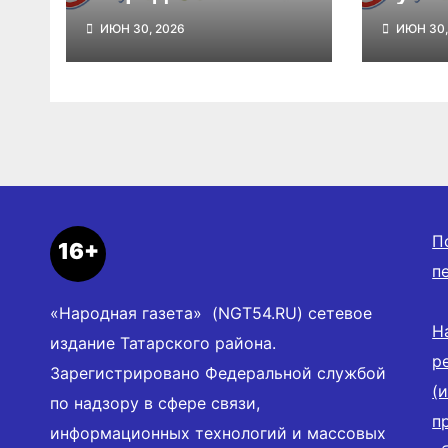
на публикацию
мате
ИЮН 30, 2026
ИЮН 30,
материалов
пред
предвыборной
агита
агитации
«Наро
П
16+
п
«Народная газета» (NGT54.RU) сетевое
Н
издание Татарского района.
р
Зарегистрировано Федеральной службой
(
по надзору в сфере связи,
п
информационных технологий и массовых