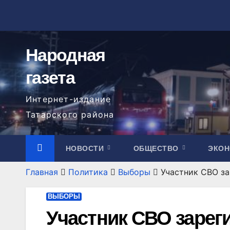
Перейти
к
содержимому
Народная
газета
Интернет-издание
Татарского района
НОВОСТИ
ОБЩЕСТВО
ЭКО
Главная
Политика
Выборы
Участник СВО за
ВЫБОРЫ
Участник СВО зарег