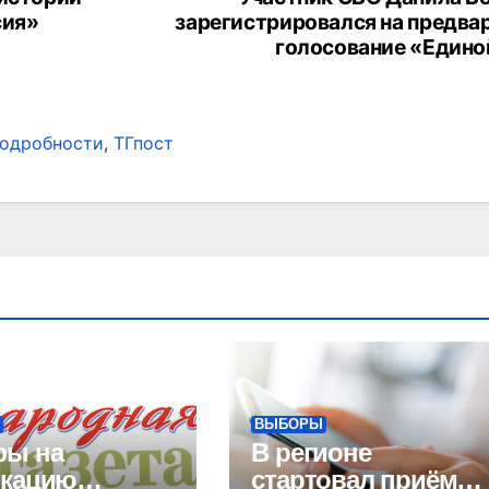
сия»
зарегистрировался на предва
голосование «Едино
одробности
,
ТГпост
Ы
ВЫБОРЫ
фы на
В регионе
икацию
стартовал приём