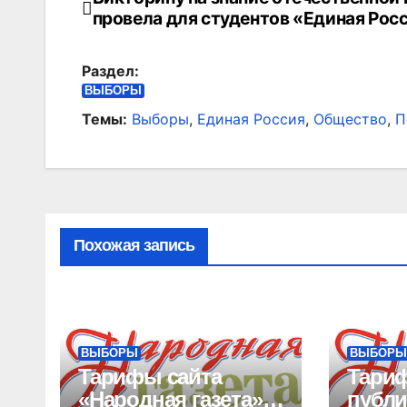
Навигация
провела для студентов «Единая Рос
по
Раздел:
записям
ВЫБОРЫ
Темы:
Выборы
,
Единая Россия
,
Общество
,
П
Похожая запись
ВЫБОРЫ
ВЫБОР
Тарифы сайта
Тари
«Народная газета»
публ