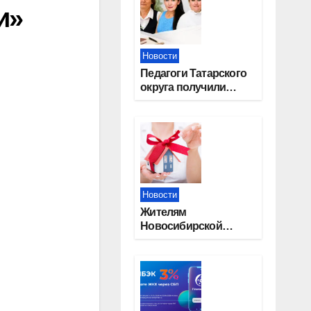
и»
Новости
Педагоги Татарского
округа получили
областные награды
Новости
Жителям
Новосибирской
области напомнили,
почему важно
оформить право
собственности на
квартиру