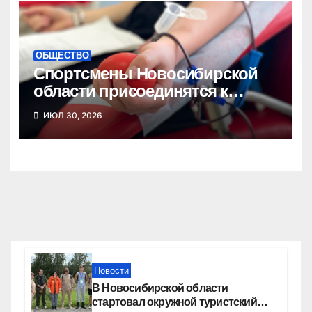
ОБЩЕСТВО
Спортсмены Новосибирской
области присоединятся к
донорской акции
ИЮЛ 30, 2026
Новости
В Новосибирской области
стартовал окружной туристский