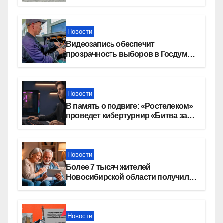
слет молодежи
Новости
Видеозапись обеспечит
прозрачность выборов в Госдуму
в Новосибирской области
Новости
В память о подвиге: «Ростелеком»
проведет кибертурнир «Битва за
Москву»
Новости
Более 7 тысяч жителей
Новосибирской области получили
увеличение пенсии после 80 лет
Новости