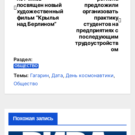
по
посвящен новый
предложили
художественный
организовать
записям
фильм “Крылья
практику
над Берлином”
студентов на
предприятиях с
последующим
трудоустройств
ом
Раздел:
ОБЩЕСТВО
Темы:
Гагарин
,
Дата
,
День космонавтики
,
Общество
Похожая запись