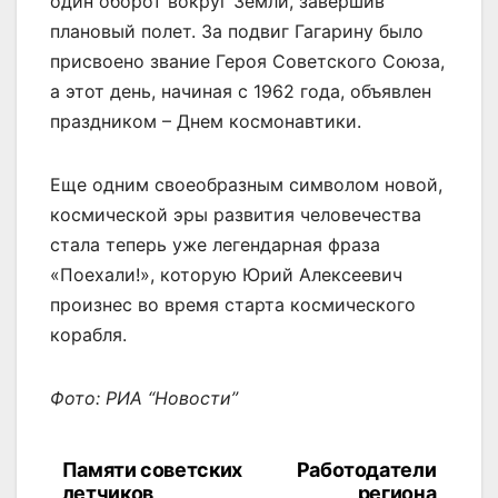
один оборот вокруг Земли, завершив
плановый полет. За подвиг Гагарину было
присвоено звание Героя Советского Союза,
а этот день, начиная с 1962 года, объявлен
праздником – Днем космонавтики.
Еще одним своеобразным символом новой,
космической эры развития человечества
стала теперь уже легендарная фраза
«Поехали!», которую Юрий Алексеевич
произнес во время старта космического
корабля.
Фото: РИА “Новости”
Памяти советских
Работодатели
Навигация
летчиков
региона