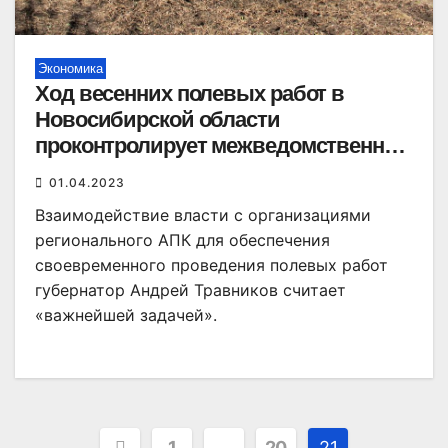
Экономика
Ход весенних полевых работ в
Новосибирской области
проконтролирует межведомственная
комиссия
01.04.2023
Взаимодействие власти с организациями
регионального АПК для обеспечения
своевременного проведения полевых работ
губернатор Андрей Травников считает
«важнейшей задачей».
Пагинация
1
…
20
21