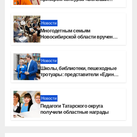
перемена»
Новости
Многодетным семьям
Новосибирской области вручены
сертификаты на приобретение
автомобилей
Новости
Школы, библиотеки, пешеходные
тротуары: представители «Единой
России» контролируют работы на
социальных объектах
Новости
Педагоги Татарского округа
получили областные награды