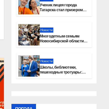
Ученик лицея города
Татарска стал призером
конкурса «Большая
перемена»
Новости
Многодетным семьям
Новосибирской области
вручены сертификаты на
приобретение
автомобилей
Новости
Школы, библиотеки,
пешеходные тротуары:
представители «Единой
России» контролируют
работы на социальных
объектах
ПОГОДА