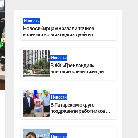
Новости
Новосибирцам назвали точное
количество выходных дней на
праздники в 2027 году
Новости
В ЖК «Гренландия»
впервые клиентские дни
от крупного девелопера —
группы компаний
«СОЮЗ»
Новости
В Татарском округе
поздравили работников
строительной отрасли
Новости