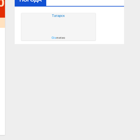
Татарск
Gis
meteo