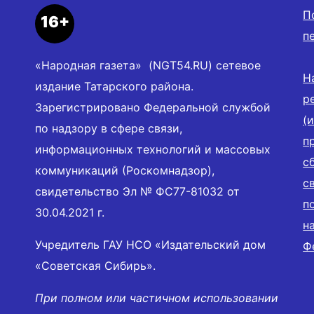
П
16+
п
«Народная газета» (NGT54.RU) сетевое
Н
издание Татарского района.
р
Зарегистрировано Федеральной службой
(
по надзору в сфере связи,
п
информационных технологий и массовых
с
коммуникаций (Роскомнадзор),
с
свидетельство Эл № ФС77-81032 от
п
30.04.2021 г.
н
Учредитель ГАУ НСО «Издательский дом
Ф
«Советская Сибирь».
При полном или частичном использовании