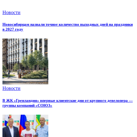
Новости
Новосибирцам назвали точное количество выходных дней на праздники
в 2027 году
Новости
В ЖК «Гренландия» впервые клиентские дни от крупного девелопера —
группы компаний «СОЮЗ»