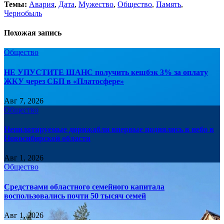
Темы:
Авария
,
Дата
,
Мужество
,
Общество
,
Память
,
Чернобыль
Похожая запись
Общество
НЕ УПУСТИТЕ ШАНС получить кешбэк 3% за оплату
ЖКУ через СБП в «Платосфере»
Авг 7, 2026
Общество
Непилотируемые дирижабли впервые поднялись в небо в
Новосибирской области
Авг 1, 2026
Общество
Средствами областного семейного капитала
воспользовались почти 50 тысяч семей
Авг 1, 2026