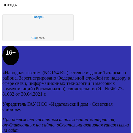
ПОГОДА
Татарск
Gis
meteo
16+
«Народная газета» (NGT54.RU) сетевое издание Татарского
района. Зарегистрировано Федеральной службой по надзору в
сфере связи, информационных технологий и массовых
коммуникаций (Роскомнадзор), свидетельство Эл № ФС77-
81032 от 30.04.2021 г.
Учредитель ГАУ НСО «Издательский дом «Советская
Сибирь».
При полном или частичном использовании материалов,
опубликованных на сайте, обязательна активная гиперссылка
на сайт