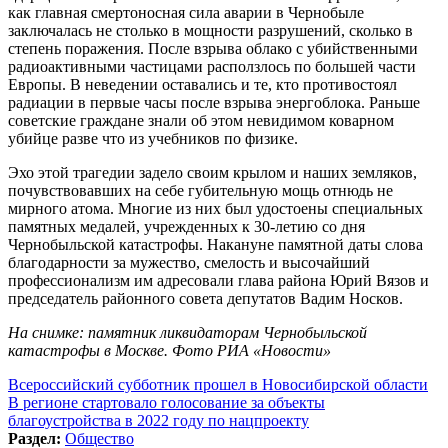
как главная смертоносная сила аварии в Чернобыле
заключалась не столько в мощности разрушений, сколько в
степень поражения. После взрыва облако с убийственными
радиоактивными частицами расползлось по большей части
Европы. В неведении оставались и те, кто противостоял
радиации в первые часы после взрыва энергоблока. Раньше
советские граждане знали об этом невидимом коварном
убийце разве что из учебников по физике.
Эхо этой трагедии задело своим крылом и наших земляков,
почувствовавших на себе губительную мощь отнюдь не
мирного атома. Многие из них был удостоены специальных
памятных медалей, учрежденных к 30-летию со дня
Чернобыльской катастрофы. Накануне памятной даты слова
благодарности за мужество, смелость и высочайший
профессионализм им адресовали глава района Юрий Вязов и
председатель районного совета депутатов Вадим Носков.
На снимке: памятник ликвидаторам Чернобыльской
катастрофы в Москве. Фото РИА «Новости»
Навигация
Всероссийский субботник прошел в Новосибирской области
В регионе стартовало голосование за объекты
по
благоустройства в 2022 году по нацпроекту
записям
Раздел:
Общество