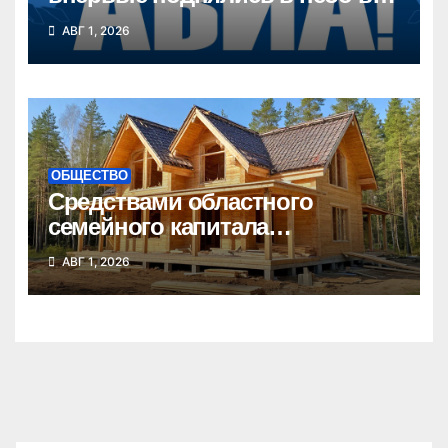
Новосибирской области
АВГ 1, 2026
ОБЩЕСТВО
Средствами областного
семейного капитала
воспользовались почти 50
АВГ 1, 2026
тысяч семей