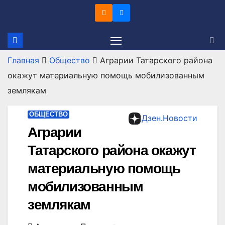
Перейти
к
содержимому
Главная
Общество
Аграрии Татарского района
окажут материальную помощь мобилизованным
землякам
ОБЩЕСТВО
Дзен.Новости
Аграрии
Татарского района окажут
материальную помощь
мобилизованным
землякам