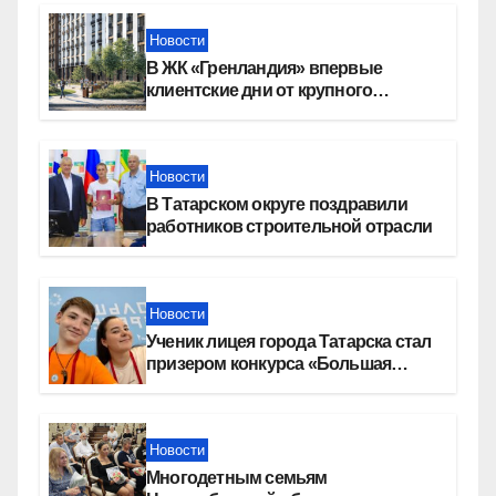
Новости
В ЖК «Гренландия» впервые
клиентские дни от крупного
девелопера — группы компаний
«СОЮЗ»
Новости
В Татарском округе поздравили
работников строительной отрасли
Новости
Ученик лицея города Татарска стал
призером конкурса «Большая
перемена»
Новости
Многодетным семьям