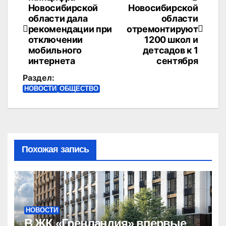
Навигация
Новосибирской
Новосибирской
по
области дала
области
рекомендации при
отремонтируют
записям
отключении
1200 школ и
мобильного
детсадов к 1
интернета
сентября
Раздел:
НОВОСТИ
ОБЩЕСТВО
Похожая запись
НОВОСТИ
В ЖК «Гренландия» впервые