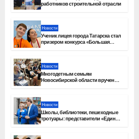
работников строительной отрасли
Новости
Ученик лицея города Татарска стал
призером конкурса «Большая
перемена»
Новости
Многодетным семьям
Новосибирской области вручены
сертификаты на приобретение
автомобилей
Новости
Школы, библиотеки, пешеходные
тротуары: представители «Единой
России» контролируют работы на
социальных объектах