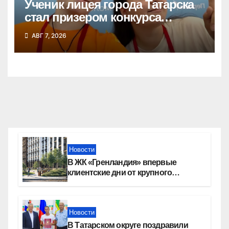
Ученик лицея города Татарска
стал призером конкурса
«Большая перемена»
АВГ 7, 2026
Новости
В ЖК «Гренландия» впервые
клиентские дни от крупного
девелопера — группы компаний
«СОЮЗ»
Новости
В Татарском округе поздравили