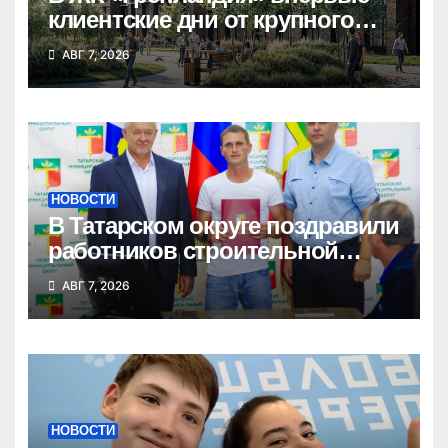
клиентские дни от крупного
девелопера — группы
АВГ 7, 2026
компаний «СОЮЗ»
НОВОСТИ
В Татарском округе поздравили
работников строительной
отрасли
АВГ 7, 2026
НОВОСТИ