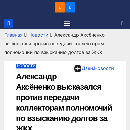
Перейти
к
содержимому
Главная
Новости
Александр Аксёненко
высказался против передачи коллекторам
полномочий по взысканию долгов за ЖКХ
НОВОСТИ
Дзен.Новости
Александр
Аксёненко высказался
против передачи
коллекторам полномочий
по взысканию долгов за
ЖКХ