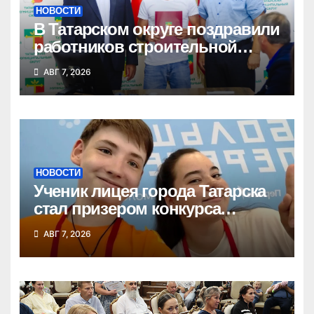
НОВОСТИ
В Татарском округе поздравили
работников строительной
отрасли
АВГ 7, 2026
НОВОСТИ
Ученик лицея города Татарска
стал призером конкурса
«Большая перемена»
АВГ 7, 2026