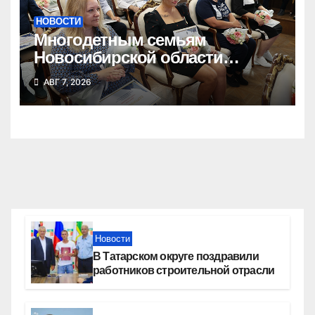
НОВОСТИ
Многодетным семьям
Новосибирской области
вручены сертификаты на
АВГ 7, 2026
приобретение автомобилей
Новости
В Татарском округе поздравили
работников строительной отрасли