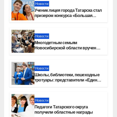
Новости
Ученик лицея города Татарска стал
призером конкурса «Большая
перемена»
Новости
Многодетным семьям
Новосибирской области вручены
сертификаты на приобретение
автомобилей
Новости
Школы, библиотеки, пешеходные
тротуары: представители «Единой
России» контролируют работы на
социальных объектах
Новости
Педагоги Татарского округа
получили областные награды