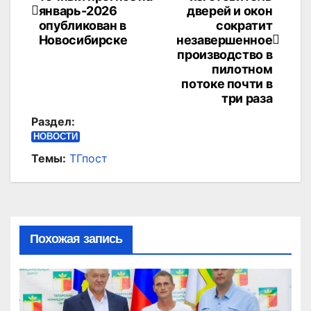
по
январь-2026
дверей и окон
опубликован в
сократит
записям
Новосибирске
незавершенное
производство в
пилотном
потоке почти в
три раза
Раздел:
НОВОСТИ
Темы:
ТГпост
Похожая запись