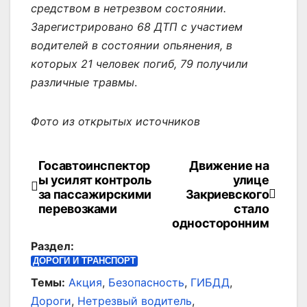
средством в нетрезвом состоянии.
Зарегистрировано 68 ДТП с участием
водителей в состоянии опьянения, в
которых 21 человек погиб, 79 получили
различные травмы
.
Фото из открытых источников
Госавтоинспектор
Движение на
Навигация
ы усилят контроль
улице
по
за пассажирскими
Закриевского
перевозками
стало
записям
односторонним
Раздел:
ДОРОГИ И ТРАНСПОРТ
Темы:
Акция
,
Безопасность
,
ГИБДД
,
Дороги
,
Нетрезвый водитель
,