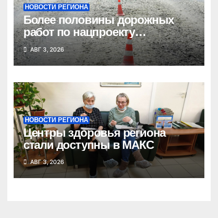
НОВОСТИ РЕГИОНА
Более половины дорожных
работ по нацпроекту
выполнено в Новосибирской
АВГ 3, 2026
области
НОВОСТИ РЕГИОНА
Центры здоровья региона
стали доступны в МАКС
АВГ 3, 2026