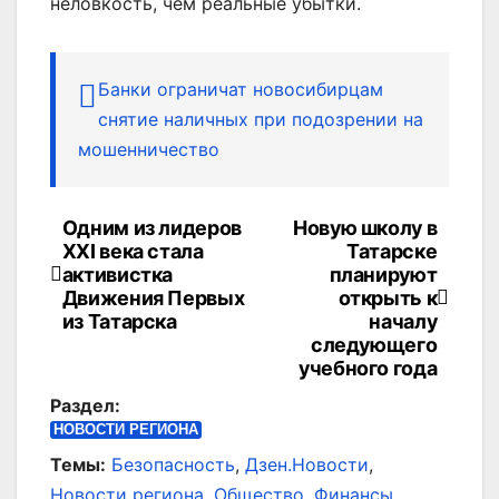
неловкость, чем реальные убытки.
Банки ограничат новосибирцам
снятие наличных при подозрении на
мошенничество
Одним из лидеров
Новую школу в
Навигация
XXI века стала
Татарске
по
активистка
планируют
Движения Первых
открыть к
записям
из Татарска
началу
следующего
учебного года
Раздел:
НОВОСТИ РЕГИОНА
Темы:
Безопасность
,
Дзен.Новости
,
Новости региона
,
Общество
,
Финансы