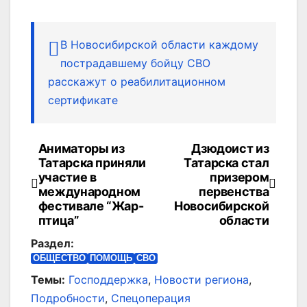
В Новосибирской области каждому
пострадавшему бойцу СВО
расскажут о реабилитационном
сертификате
Аниматоры из
Дзюдоист из
Навигация
Татарска приняли
Татарска стал
по
участие в
призером
международном
первенства
записям
фестивале “Жар-
Новосибирской
птица”
области
Раздел:
ОБЩЕСТВО
ПОМОЩЬ
СВО
Темы:
Господдержка
,
Новости региона
,
Подробности
,
Спецоперация