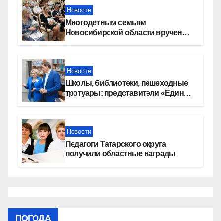
Новости
Многодетным семьям
Новосибирской области вручены
сертификаты на приобретение
автомобилей
Новости
Школы, библиотеки, пешеходные
тротуары: представители «Единой
России» контролируют работы на
социальных объектах
Новости
Педагоги Татарского округа
получили областные награды
ПОГОДА