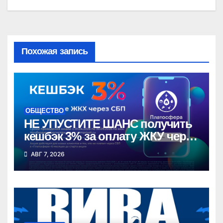
Похожая запись
ОБЩЕСТВО
НЕ УПУСТИТЕ ШАНС получить
кешбэк 3% за оплату ЖКУ через
СБП в «Платосфере»
АВГ 7, 2026