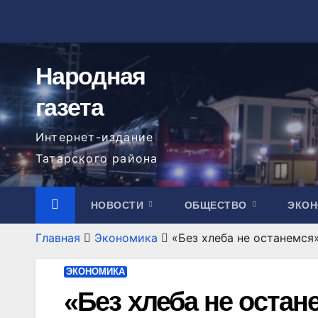
Перейти
к
содержимому
Народная
газета
Интернет-издание
Татарского района
НОВОСТИ
ОБЩЕСТВО
ЭКО
Главная
Экономика
«Без хлеба не останемся
ЭКОНОМИКА
«Без хлеба не остан