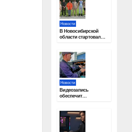
Новости
В Новосибирской
области стартовал
окружной туристский
слет молодежи
Новости
Видеозапись
обеспечит
прозрачность
выборов в Госдуму в
Новосибирской
области