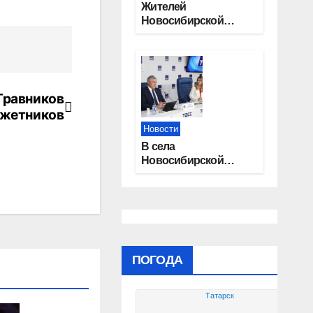
Жителей
Новосибирской
области приглашают
на открытую
квалификацию
премии «КАРДО»
Травников
джетников
Новости
В села
Новосибирской
области
трудоустроят 20
работников
культуры
ПОГОДА
Татарск