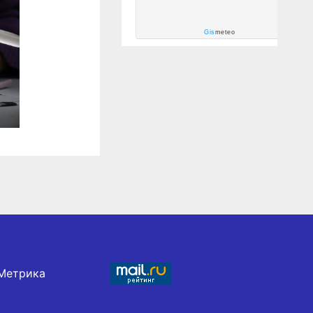
Gis
meteo
в