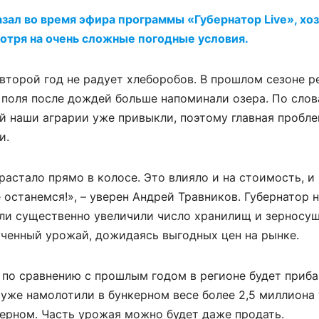
азал во время эфира программы «Губернатор Live», хо
отря на очень сложные погодные условия.
второй год не радует хлеборобов. В прошлом сезоне р
е поля после дождей больше напоминали озера. По сло
ай наши аграрии уже привыкли, поэтому главная пробл
и.
растало прямо в колосе. Это влияло и на стоимость, и
е останемся!», – уверен Андрей Травников. Губернатор 
ели существенно увеличили число хранилищ и зерносу
ученный урожай, дожидаясь выгодных цен на рынке.
, по сравнению с прошлым годом в регионе будет приб
уже намолотили в бункерном весе более 2,5 миллиона 
зерном. Часть урожая можно будет даже продать.