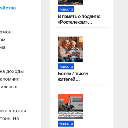
зяйства
Новости
В память о подвиге:
«Ростелеком»
проведет
егион
кибертурнир «Битва
вам
за Москву»
ема
Новости
 на доходы
Более 7 тысяч
напомнил,
жителей
Новосибирской
шильных
области получили
увеличение пенсии
после 80 лет
авка урожая
тонн. На
Новости