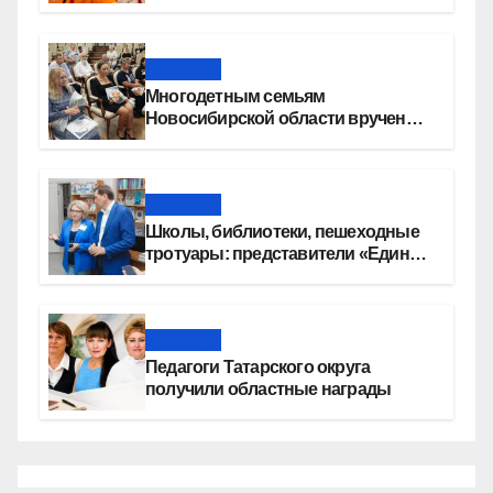
перемена»
Новости
Многодетным семьям
Новосибирской области вручены
сертификаты на приобретение
автомобилей
Новости
Школы, библиотеки, пешеходные
тротуары: представители «Единой
России» контролируют работы на
социальных объектах
Новости
Педагоги Татарского округа
получили областные награды