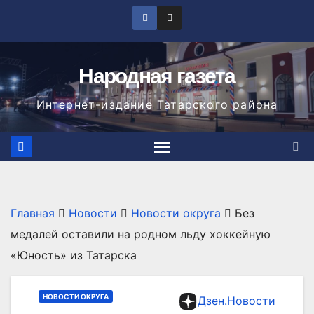
Перейти
к
содержимому
Народная газета
Интернет-издание Татарского района
Главная
Новости
Новости округа
Без
медалей оставили на родном льду хоккейную
«Юность» из Татарска
НОВОСТИ ОКРУГА
Дзен.Новости