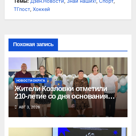
Темы:
Дзен.Новости
,
Знай наших!
,
Спорт
,
ТГпост
,
Хоккей
Похожая запись
НОВОСТИ ОКРУГА
Жители Козловки отметили
210-летие со дня основания
села
АВГ 3, 2026