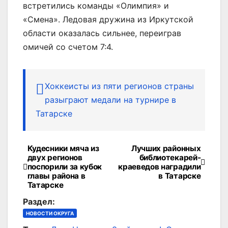
встретились команды «Олимпия» и
«Смена». Ледовая дружина из Иркутской
области оказалась сильнее, переиграв
омичей со счетом 7:4.
Хоккеисты из пяти регионов страны
разыграют медали на турнире в
Татарске
Кудесники мяча из
Лучших районных
Навигация
двух регионов
библиотекарей-
поспорили за кубок
краеведов наградили
по
главы района в
в Татарске
Татарске
записям
Раздел:
НОВОСТИ ОКРУГА