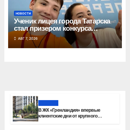
НОВОСТИ
Ученик лицея города Татарска
стал призером конкурса
«Большая перемена»
АВГ 7, 2026
Новости
В ЖК «Гренландия» впервые
клиентские дни от крупного
девелопера — группы компаний
«СОЮЗ»