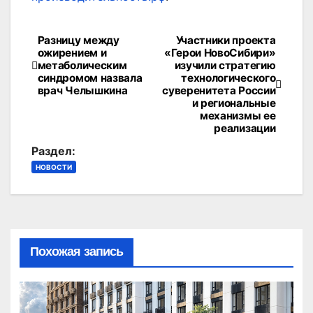
Разницу между
Участники проекта
Навигация
ожирением и
«Герои НовоСибири»
метаболическим
изучили стратегию
по
синдромом назвала
технологического
врач Челышкина
суверенитета России
записям
и региональные
механизмы ее
реализации
Раздел:
НОВОСТИ
Похожая запись