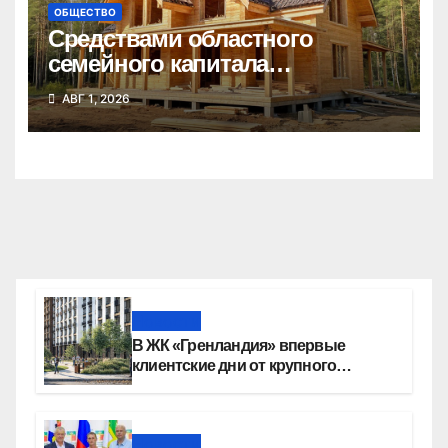
ОБЩЕСТВО
Средствами областного
семейного капитала
воспользовались почти 50
АВГ 1, 2026
тысяч семей
Новости
В ЖК «Гренландия» впервые
клиентские дни от крупного
девелопера — группы компаний
«СОЮЗ»
Новости