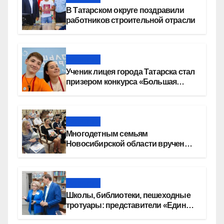
В Татарском округе поздравили
работников строительной отрасли
Новости
Ученик лицея города Татарска стал
призером конкурса «Большая
перемена»
Новости
Многодетным семьям
Новосибирской области вручены
сертификаты на приобретение
автомобилей
Новости
Школы, библиотеки, пешеходные
тротуары: представители «Единой
России» контролируют работы на