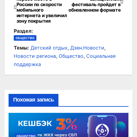
России по скорости
фестиваль пройдет в
по
мобильного
обновленном формате
интернета и увеличил
записям
зону покрытия
Раздел:
ОБЩЕСТВО
Темы:
Детский отдых
,
Дзен.Новости
,
Новости региона
,
Общество
,
Социальная
поддержка
Похожая запись
ОБЩЕСТВО