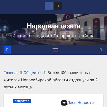
Перейти
к
содержимому
Народная газета
Интернет-издание Татарского района
Главная
Общество
Более 100 тысяч юных
жителей Новосибирской области отдохнули за 2
летних месяца
ОБЩЕСТВО
Дзен.Новости