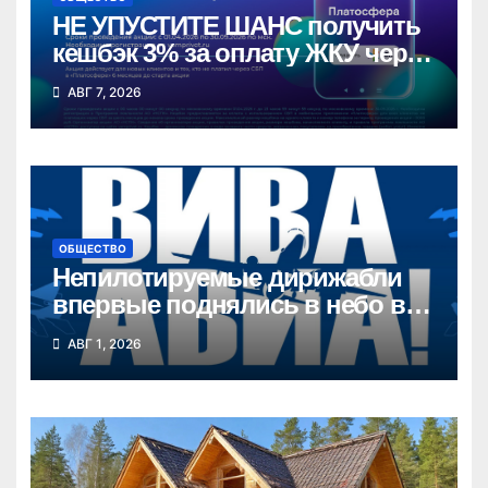
НЕ УПУСТИТЕ ШАНС получить
кешбэк 3% за оплату ЖКУ через
СБП в «Платосфере»
АВГ 7, 2026
ОБЩЕСТВО
Непилотируемые дирижабли
впервые поднялись в небо в
Новосибирской области
АВГ 1, 2026