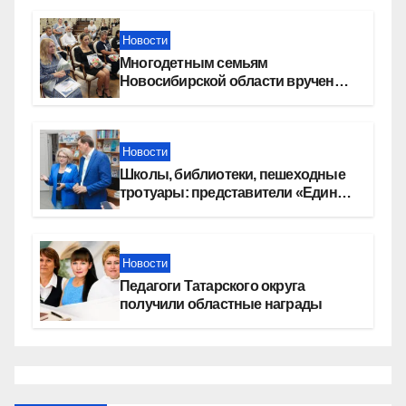
Новости
Многодетным семьям
Новосибирской области вручены
сертификаты на приобретение
автомобилей
Новости
Школы, библиотеки, пешеходные
тротуары: представители «Единой
России» контролируют работы на
социальных объектах
Новости
Педагоги Татарского округа
получили областные награды