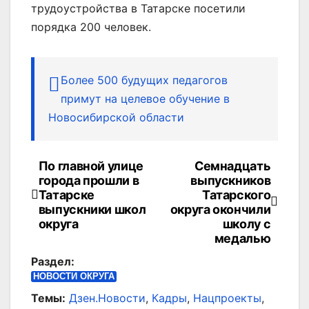
трудоустройства в Татарске посетили
порядка 200 человек.
Более 500 будущих педагогов
примут на целевое обучение в
Новосибирской области
По главной улице
Семнадцать
Навигация
города прошли в
выпускников
по
Татарске
Татарского
выпускники школ
округа окончили
записям
округа
школу с
медалью
Раздел:
НОВОСТИ ОКРУГА
Темы:
Дзен.Новости
,
Кадры
,
Нацпроекты
,