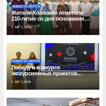
НОВОСТИ ОКРУГА
Жители Козловки отметили
210-летие со дня основания
села
АВГ 3, 2026
НОВОСТИ ОКРУГА
Победу в конкурсе
экскурсионных проектов
одержала школьница из
АВГ 2, 2026
Татарска