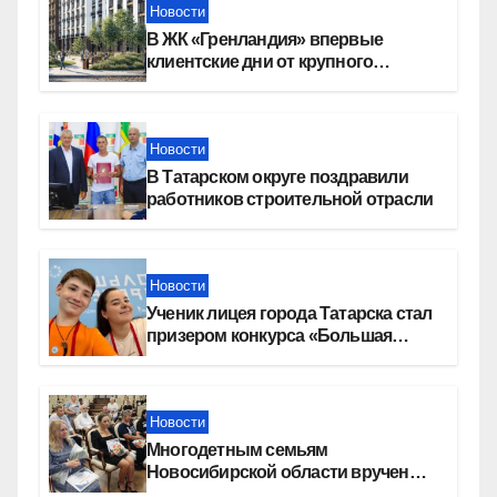
Новости
В ЖК «Гренландия» впервые
клиентские дни от крупного
девелопера — группы компаний
«СОЮЗ»
Новости
В Татарском округе поздравили
работников строительной отрасли
Новости
Ученик лицея города Татарска стал
призером конкурса «Большая
перемена»
Новости
Многодетным семьям
Новосибирской области вручены
сертификаты на приобретение