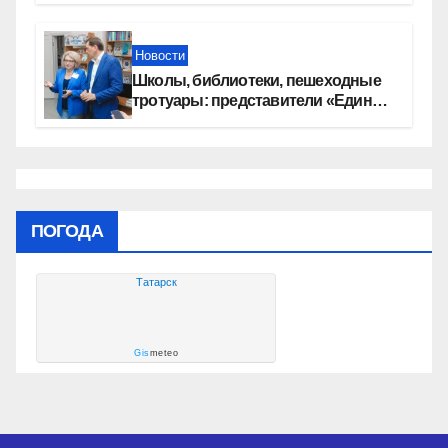
автомобилей
Новости
Школы, библиотеки, пешеходные
тротуары: представители «Единой
России» контролируют работы на
социальных объектах
ПОГОДА
Татарск
Gis
meteo