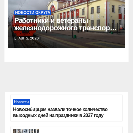
НОВОСТИ ОКРУГА
Работники и ветераны
железнодорожного транспорта
Татарского округа принимают
АВГ 2, 2026
поздравления
Новости
Новосибирцам назвали точное количество
выходных дней на праздники в 2027 году