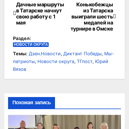
Дачные маршруты
Конькобежцы
Навигация
в Татарске начнут
из Татарска
по
свою работу с 1
выиграли шесть
мая
медалей на
записям
турнире в Омске
Раздел:
НОВОСТИ ОКРУГА
Темы:
Дзен.Новости
,
Диктант Победы
,
Мы-
патриоты
,
Новости округа
,
ТГпост
,
Юрий
Вязов
Похожая запись