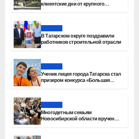
клиентские дни от крупного
девелопера — группы компаний
«СОЮЗ»
Новости
В Татарском округе поздравили
работников строительной отрасли
Новости
Ученик лицея города Татарска стал
призером конкурса «Большая
перемена»
Новости
Многодетным семьям
Новосибирской области вручены
сертификаты на приобретение
автомобилей