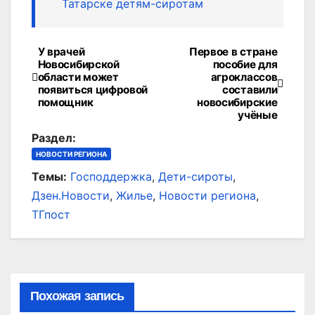
Татарске детям-сиротам
У врачей
Первое в стране
Навигация
Новосибирской
пособие для
области может
агроклассов
по
появиться цифровой
составили
помощник
новосибирские
записям
учёные
Раздел:
НОВОСТИ РЕГИОНА
Темы:
Господдержка
,
Дети-сироты
,
Дзен.Новости
,
Жилье
,
Новости региона
,
ТГпост
Похожая запись