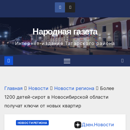
Перейти
к
содержимому
Народная газета
Интернет-издание Татарского района
Главная
Новости
Новости региона
Более
1200 детей-сирот в Новосибирской области
получат ключи от новых квартир
НОВОСТИ РЕГИОНА
Дзен.Новости