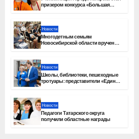
призером конкурса «Большая
перемена»
Новости
Многодетным семьям
Новосибирской области вручены
сертификаты на приобретение
автомобилей
Новости
Школы, библиотеки, пешеходные
тротуары: представители «Единой
России» контролируют работы на
социальных объектах
Новости
Педагоги Татарского округа
получили областные награды