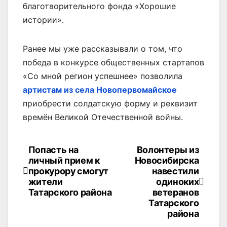
благотворительного фонда «Хорошие
истории».
Ранее мы уже рассказывали о том, что
победа в конкурсе общественных стартапов
«Со мной регион успешнее» позволила
артистам из села Новопервомайское
приобрести солдатскую форму и реквизит
времён Великой Отечественной войны.
Попасть на
Волонтеры из
Навигация
личный прием к
Новосибирска
по
прокурору смогут
навестили
жители
одиноких
записям
Татарского района
ветеранов
Татарского
района