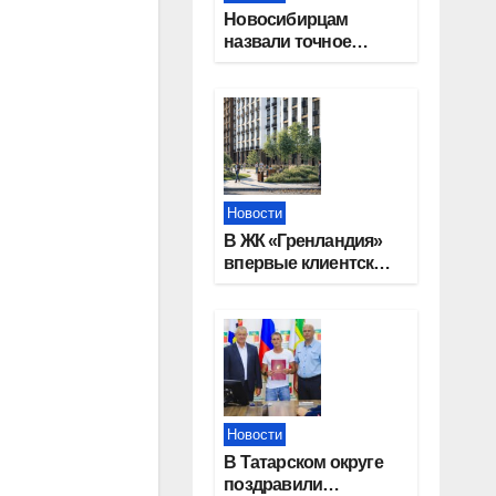
Новосибирцам
назвали точное
количество
выходных дней на
праздники в 2027
году
Новости
В ЖК «Гренландия»
впервые клиентские
дни от крупного
девелопера —
группы компаний
«СОЮЗ»
Новости
В Татарском округе
поздравили