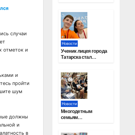
работников
ился
строительной
отрасли
ись случаи
ет
Новости
х отметок и
Ученик лицея города
Татарска стал
призером конкурса
«Большая перемена»
ьками и
йтесь пройти
ышите шум
Новости
Многодетным
орые должны
семьям
Новосибирской
альной и
области вручены
алатность в