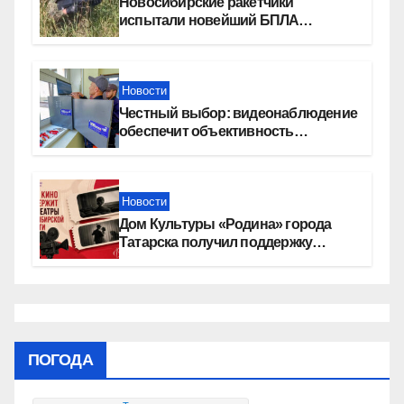
Новосибирские ракетчики
испытали новейший БПЛА
«Сибирячок»
Новости
Честный выбор: видеонаблюдение
обеспечит объективность
результатов ЕДГ в Новосибирской
области
Новости
Дом Культуры «Родина» города
Татарска получил поддержку
Фонда кино
ПОГОДА