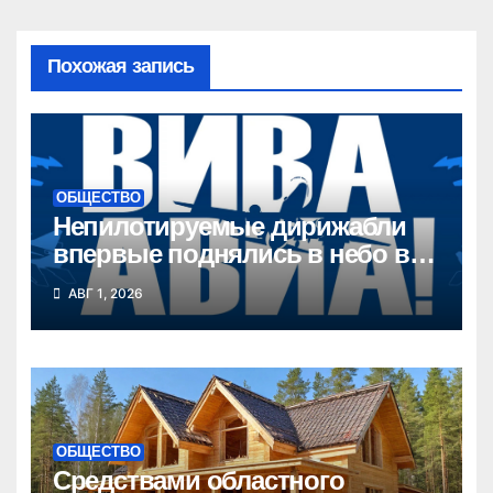
Похожая запись
ОБЩЕСТВО
Непилотируемые дирижабли
впервые поднялись в небо в
Новосибирской области
АВГ 1, 2026
ОБЩЕСТВО
Средствами областного