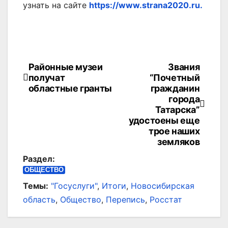
узнать на сайте
https://www.strana2020.ru.
Районные музеи
Звания
Навигация
получат
“Почетный
по
областные гранты
гражданин
города
записям
Татарска”
удостоены еще
трое наших
земляков
Раздел:
ОБЩЕСТВО
Темы:
"Госуслуги"
,
Итоги
,
Новосибирская
область
,
Общество
,
Перепись
,
Росстат