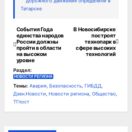
дорожного движения определили в
Татарске
События Года
В Новосибирске
Навигация
единства народов
построят
по
России должны
технопарк в
пройти в области
сфере высоких
записям
на высоком
технологий
уровне
Раздел:
НОВОСТИ РЕГИОНА
Темы:
Авария
,
Безопасность
,
ГИБДД
,
Дзен.Новости
,
Новости региона
,
Общество
,
ТГпост