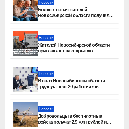
Новости
Более 7 тысяч жителей
Новосибирской области получили
увеличение пенсии после 80 лет
Новости
Жителей Новосибирской области
приглашают на открытую
квалификацию премии «КАРДО»
Новости
В села Новосибирской области
трудоустроят 20 работников
культуры
Новости
Добровольцы в беспилотные
войска получат 2,9 млн рублей и
места в вузах