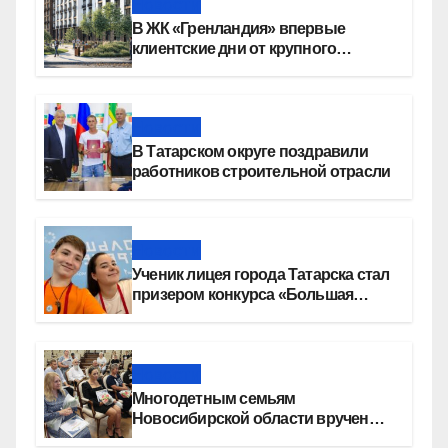
Новости
В ЖК «Гренландия» впервые
клиентские дни от крупного
девелопера — группы компаний
«СОЮЗ»
Новости
В Татарском округе поздравили
работников строительной отрасли
Новости
Ученик лицея города Татарска стал
призером конкурса «Большая
перемена»
Новости
Многодетным семьям
Новосибирской области вручены
сертификаты на приобретение