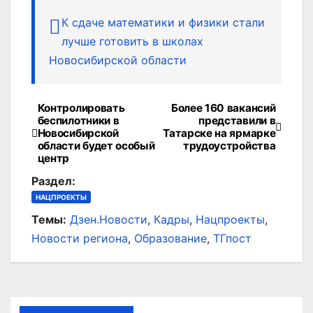
К сдаче математики и физики стали
лучше готовить в школах
Новосибирской области
Контролировать
Более 160 вакансий
Навигация
беспилотники в
представили в
Новосибирской
Татарске на ярмарке
по
области будет особый
трудоустройства
центр
записям
Раздел:
НАЦПРОЕКТЫ
Темы:
Дзен.Новости
,
Кадры
,
Нацпроекты
,
Новости региона
,
Образование
,
ТГпост