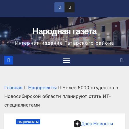
Перейти
к
содержимому
Народная газета
Интернет-издание Татарского района
Главная
Нацпроекты
Более 5000 студентов в
Новосибирской области планируют стать ИТ-
специалистами
НАЦПРОЕКТЫ
Дзен.Новости