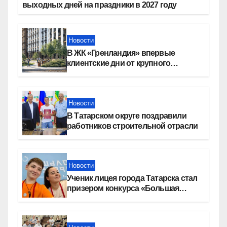
выходных дней на праздники в 2027 году
Новости
В ЖК «Гренландия» впервые
клиентские дни от крупного
девелопера — группы компаний
«СОЮЗ»
Новости
В Татарском округе поздравили
работников строительной отрасли
Новости
Ученик лицея города Татарска стал
призером конкурса «Большая
перемена»