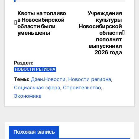
Квоты на топливо
Учреждения
Навигация
в Новосибирской
культуры
по
области были
Новосибирской
уменьшены
области
записям
пополнят
выпускники
2026 года
Раздел:
НОВОСТИ РЕГИОНА
Темы:
Дзен.Новости
,
Новости региона
,
Социальная сфера
,
Строительство
,
Экономика
Похожая запись