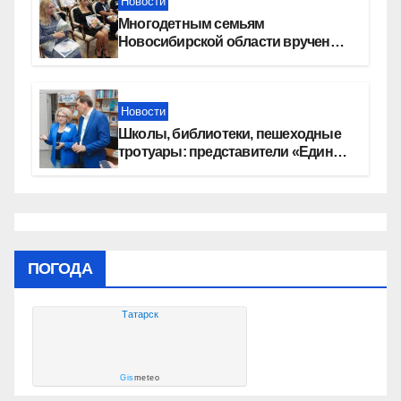
Новости
Многодетным семьям
Новосибирской области вручены
сертификаты на приобретение
автомобилей
Новости
Школы, библиотеки, пешеходные
тротуары: представители «Единой
России» контролируют работы на
социальных объектах
ПОГОДА
Татарск
Gis
meteo