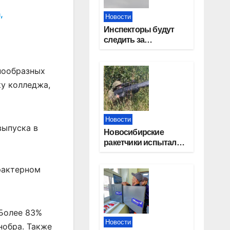
,
Новости
Инспекторы будут
следить за
грибниками с
помощью БПЛА в
нообразных
Новосибирской
области
ку колледжа,
Новости
выпуска в
Новосибирские
ракетчики испытали
новейший БПЛА
«Сибирячок»
арактерном
 Более 83%
Новости
нобра. Также