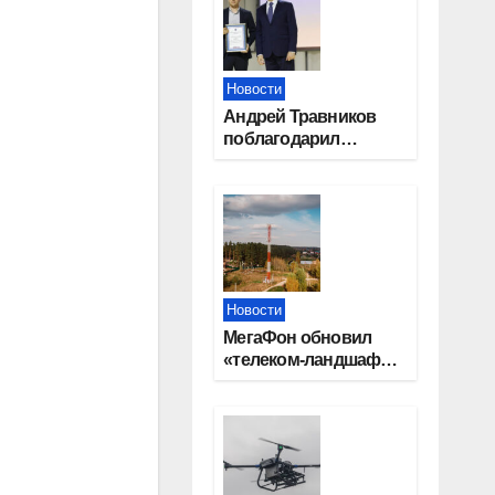
Новости
Андрей Травников
поблагодарил
новосибирских
строителей за вклад
в развитие региона
Новости
МегаФон обновил
«телеком-ландшафт»
на территории 10
новосибирских
поселений