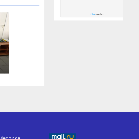
Gis
meteo