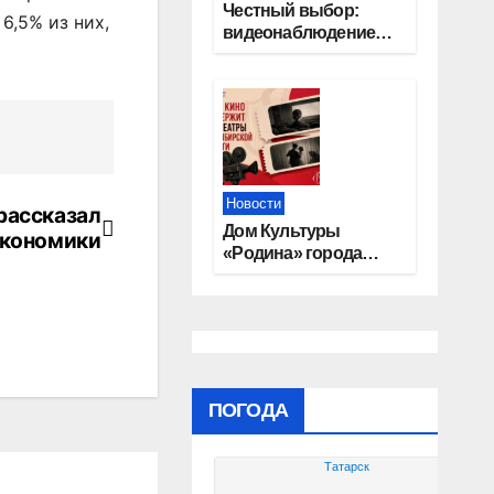
Честный выбор:
6,5% из них,
видеонаблюдение
обеспечит
объективность
результатов ЕДГ в
Новосибирской
области
Новости
рассказал
Дом Культуры
экономики
«Родина» города
Татарска получил
поддержку Фонда
кино
ПОГОДА
Татарск