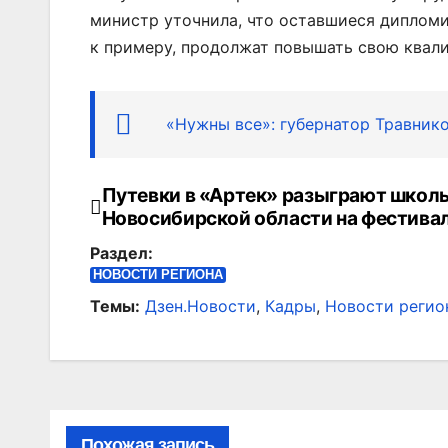
министр уточнила, что оставшиеся дипломир
к примеру, продолжат повышать свою квал
«Нужны все»: губернатор Травник
Путевки в «Артек» разыграют школ
Навигация
Новосибирской области на фестива
по
Раздел:
записям
НОВОСТИ РЕГИОНА
Темы:
Дзен.Новости
,
Кадры
,
Новости регио
Похожая запись