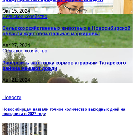
Окт 15, 2024
Сельское хозяйство
Сельскохозяйственных животных в Новосибирской
области ждет обязательная маркировка
Авг 27, 2024
Сельское хозяйство
Завершить заготовку кормов аграриям Татарского
района мешают дожди
Авг 21, 2024
Новости
Новосибирцам назвали точное количество выходных дней на
праздники в 2027 году