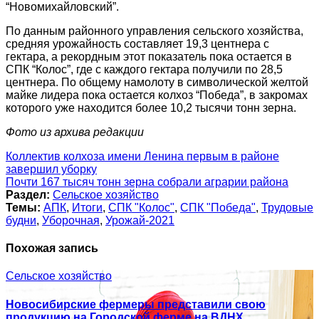
“Новомихайловский”.
По данным районного управления сельского хозяйства,
средняя урожайность составляет 19,3 центнера с
гектара, а рекордным этот показатель пока остается в
СПК “Колос”, где с каждого гектара получили по 28,5
центнера. По общему намолоту в символической желтой
майке лидера пока остается колхоз “Победа”, в закромах
которого уже находится более 10,2 тысячи тонн зерна.
Фото из архива редакции
Навигация
Коллектив колхоза имени Ленина первым в районе
завершил уборку
по
Почти 167 тысяч тонн зерна собрали аграрии района
записям
Раздел:
Сельское хозяйство
Темы:
АПК
,
Итоги
,
СПК "Колос"
,
СПК "Победа"
,
Трудовые
будни
,
Уборочная
,
Урожай-2021
Похожая запись
Сельское хозяйство
Новосибирские фермеры представили свою
продукцию на Городской ферме на ВДНХ