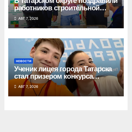
В Татарском округе поздравили
работников строительной
отрасли
АВГ 7, 2026
НОВОСТИ
Ученик лицея города Татарска
стал призером конкурса
«Большая перемена»
АВГ 7, 2026