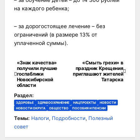
на каждого ребенка;
– за дорогостоящее лечение – без
ограничений (в размере 13% от
уплаченной суммы).
«Знак качества»
«Смыть грехи» в
Навигация
получили лучшие
праздник Крещения
госпаблики
приглашают жителей
по
Новосибирской
Татарска
области
записям
Раздел:
ЗДОРОВЬЕ
ЗДРАВООХРАНЕНИЕ
НАЦПРОЕКТЫ
НОВОСТИ
НОВОСТИ ОКРУГА
ОБЩЕСТВО
ПОСОБИЯ И ПЕНСИИ
Темы:
Налоги
,
Подробности
,
Полезный
совет