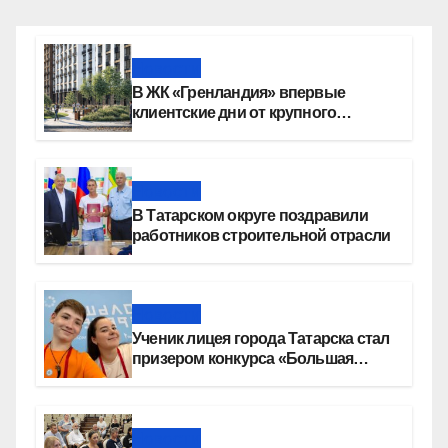
Новости
В ЖК «Гренландия» впервые
клиентские дни от крупного
девелопера — группы компаний
«СОЮЗ»
Новости
В Татарском округе поздравили
работников строительной отрасли
Новости
Ученик лицея города Татарска стал
призером конкурса «Большая
перемена»
Новости