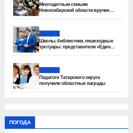
Многодетным семьям
Новосибирской области вручены
сертификаты на приобретение
автомобилей
Новости
Школы, библиотеки, пешеходные
тротуары: представители «Единой
России» контролируют работы на
социальных объектах
Новости
Педагоги Татарского округа
получили областные награды
ПОГОДА