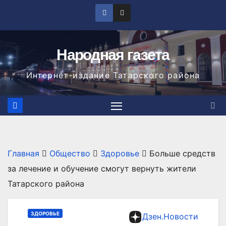
Перейти
к
содержимому
Народная газета
Интернет-издание Татарского района
Главная
Общество
Здоровье
Больше средств
за лечение и обучение смогут вернуть жители
Татарского района
ЗДОРОВЬЕ
Дзен.Новости