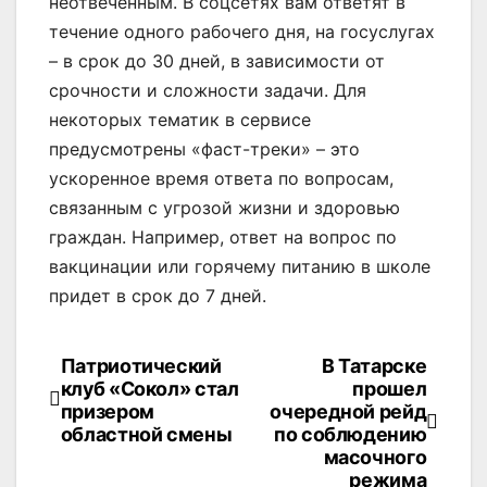
неотвеченным. В соцсетях вам ответят в
течение одного рабочего дня, на госуслугах
– в срок до 30 дней, в зависимости от
срочности и сложности задачи. Для
некоторых тематик в сервисе
предусмотрены «фаст-треки» – это
ускоренное время ответа по вопросам,
связанным с угрозой жизни и здоровью
граждан. Например, ответ на вопрос по
вакцинации или горячему питанию в школе
придет в срок до 7 дней.
Патриотический
В Татарске
Навигация
клуб «Сокол» стал
прошел
по
призером
очередной рейд
областной смены
по соблюдению
записям
масочного
режима