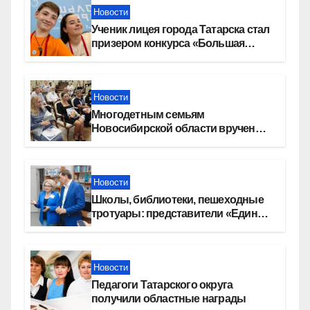
Новости
Ученик лицея города Татарска стал
призером конкурса «Большая
перемена»
Новости
Многодетным семьям
Новосибирской области вручены
сертификаты на приобретение
автомобилей
Новости
Школы, библиотеки, пешеходные
тротуары: представители «Единой
России» контролируют работы на
социальных объектах
Новости
Педагоги Татарского округа
получили областные награды