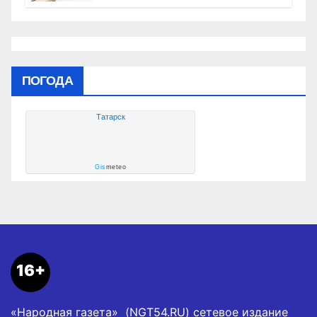
ПОГОДА
Татарск
Gis
meteo
16+
«Народная газета» (NGT54.RU) сетевое издание