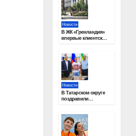
Новости
В ЖК «Гренландия»
впервые клиентские
дни от крупного
девелопера —
группы компаний
«СОЮЗ»
Новости
В Татарском округе
поздравили
работников
строительной
отрасли