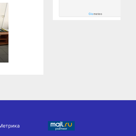
Gis
meteo