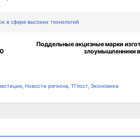
рк в сфере высоких технологий
Поддельные акцизные марки изго
20
злоумышленники в
вестиции
,
Новости региона
,
ТГпост
,
Экономика