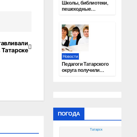
Школы, библиотеки,
пешеходные
тротуары:
представители
«Единой России»
контролируют
работы на
тавливали
социальных
 Татарске
объектах
Новости
Педагоги Татарского
округа получили
областные награды
ПОГОДА
Татарск