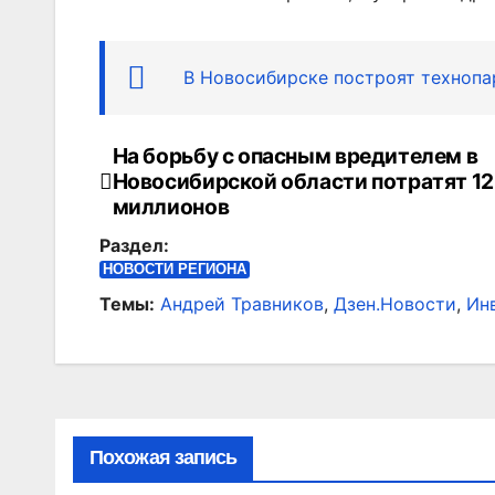
В Новосибирске построят технопа
На борьбу с опасным вредителем в
Навигация
Новосибирской области потратят 1
по
миллионов
Раздел:
записям
НОВОСТИ РЕГИОНА
Темы:
Андрей Травников
,
Дзен.Новости
,
Ин
Похожая запись