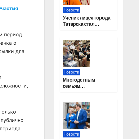
участия
Новости
Ученик лицея города
Татарска стал
призером конкурса
ем период
«Большая перемена»
анка о
сылки для
Новости
л
Многодетным
 сложности,
семьям
Новосибирской
области вручены
сертификаты на
приобретение
только
автомобилей
 публично
 периода
Новости