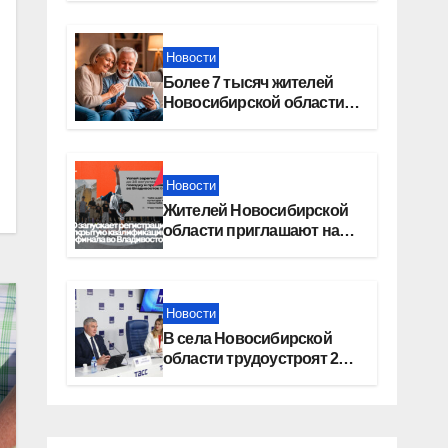
Москву»
Новости
Более 7 тысяч жителей
Новосибирской области
получили увеличение
пенсии после 80 лет
Новости
Жителей Новосибирской
области приглашают на
открытую квалификацию
премии «КАРДО»
Новости
В села Новосибирской
области трудоустроят 20
работников культуры