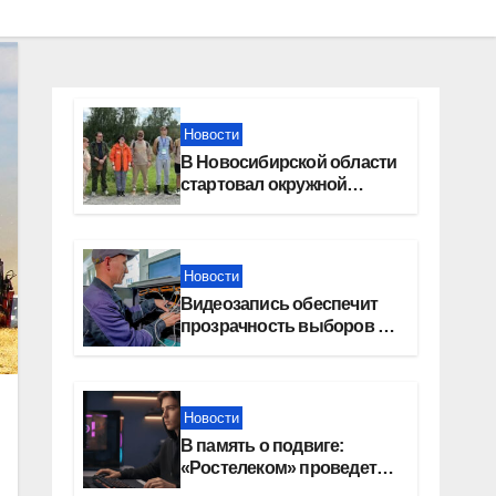
Новости
В Новосибирской области
стартовал окружной
туристский слет молодежи
Новости
Видеозапись обеспечит
прозрачность выборов в
Госдуму в Новосибирской
области
Новости
В память о подвиге:
«Ростелеком» проведет
кибертурнир «Битва за