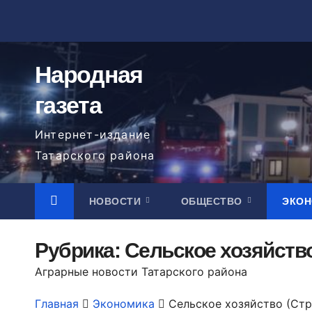
Перейти
к
содержимому
Народная
газета
Интернет-издание
Татарского района
НОВОСТИ
ОБЩЕСТВО
ЭКО
Рубрика:
Сельское хозяйств
Аграрные новости Татарского района
Главная
Экономика
Сельское хозяйство
(Стр