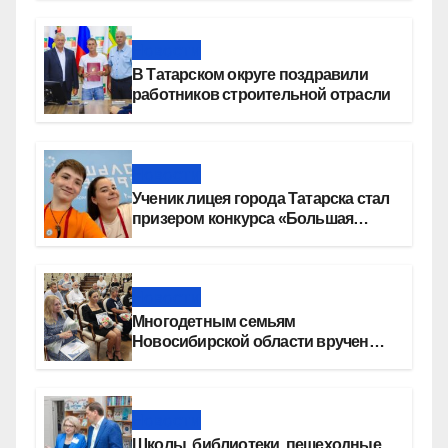
«СОЮЗ»
Новости
В Татарском округе поздравили
работников строительной отрасли
Новости
Ученик лицея города Татарска стал
призером конкурса «Большая
перемена»
Новости
Многодетным семьям
Новосибирской области вручены
сертификаты на приобретение
автомобилей
Новости
Школы, библиотеки, пешеходные