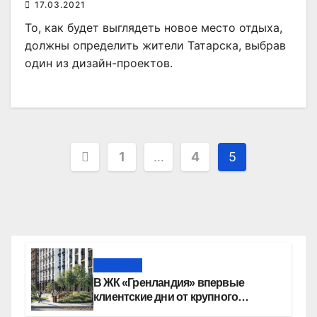
17.03.2021
То, как будет выглядеть новое место отдыха,
должны определить жители Татарска, выбрав
один из дизайн-проектов.
Пагинация
1
…
4
5
записей
Новости
В ЖК «Гренландия» впервые
клиентские дни от крупного
девелопера — группы компаний