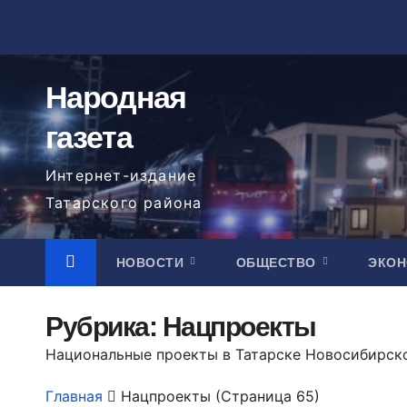
Перейти
к
содержимому
Народная
газета
Интернет-издание
Татарского района
НОВОСТИ
ОБЩЕСТВО
ЭКО
Рубрика:
Нацпроекты
Национальные проекты в Татарске Новосибирск
Главная
Нацпроекты
(Страница 65)