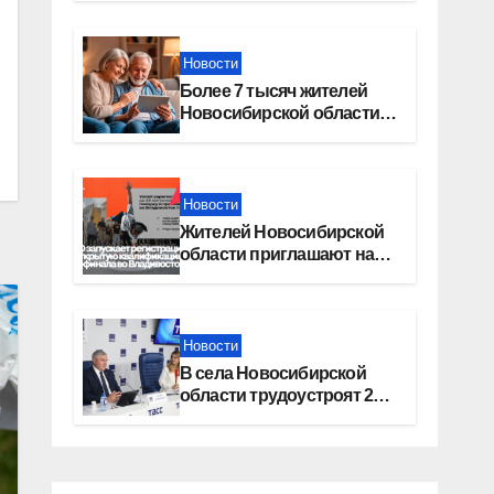
Москву»
Новости
Более 7 тысяч жителей
Новосибирской области
получили увеличение
пенсии после 80 лет
Новости
Жителей Новосибирской
области приглашают на
открытую квалификацию
премии «КАРДО»
Новости
В села Новосибирской
области трудоустроят 20
работников культуры