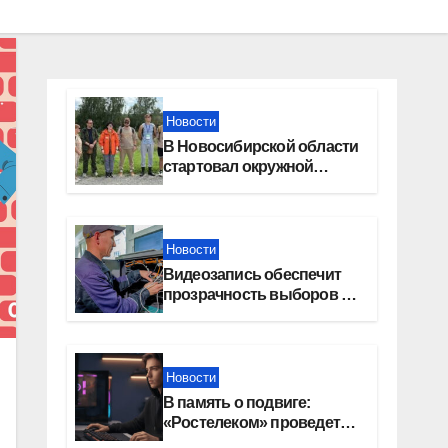
Новости
В Новосибирской области
стартовал окружной
туристский слет молодежи
Новости
Видеозапись обеспечит
прозрачность выборов в
Госдуму в Новосибирской
области
Новости
В память о подвиге:
«Ростелеком» проведет
кибертурнир «Битва за