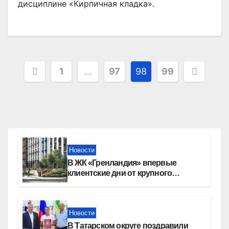
дисциплине «Кирпичная кладка».
Пагинация
1
…
97
98
99
записей
Новости
В ЖК «Гренландия» впервые
клиентские дни от крупного
девелопера — группы компаний
«СОЮЗ»
Новости
В Татарском округе поздравили