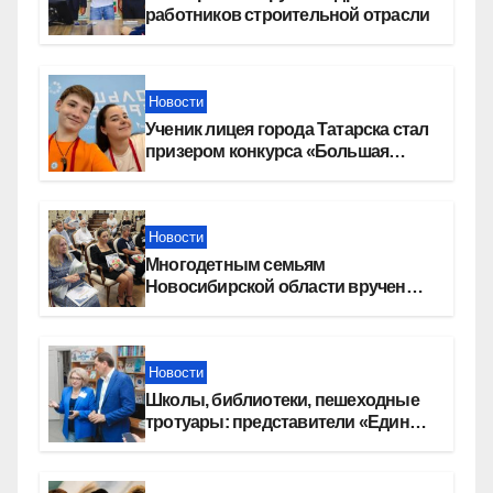
работников строительной отрасли
Новости
Ученик лицея города Татарска стал
призером конкурса «Большая
перемена»
Новости
Многодетным семьям
Новосибирской области вручены
сертификаты на приобретение
автомобилей
Новости
Школы, библиотеки, пешеходные
тротуары: представители «Единой
России» контролируют работы на
социальных объектах