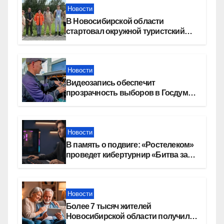
Новости
В Новосибирской области
стартовал окружной туристский
слет молодежи
Новости
Видеозапись обеспечит
прозрачность выборов в Госдуму
в Новосибирской области
Новости
В память о подвиге: «Ростелеком»
проведет кибертурнир «Битва за
Москву»
Новости
Более 7 тысяч жителей
Новосибирской области получили