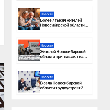
Москву»
Новости
Более 7 тысяч жителей
Новосибирской области
получили увеличение
пенсии после 80 лет
Новости
Жителей Новосибирской
области приглашают на
открытую квалификацию
премии «КАРДО»
Новости
В села Новосибирской
области трудоустроят 20
работников культуры