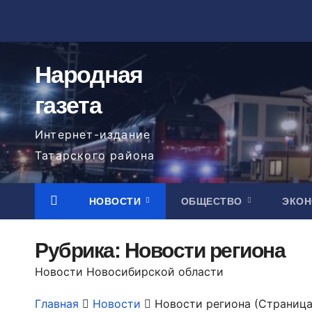
Перейти
к
содержимому
Народная
газета
Интернет-издание
Татарского района
НОВОСТИ
ОБЩЕСТВО
ЭКО
Рубрика:
Новости региона
Новости Новосибирской области
Главная
Новости
Новости региона
(Страница