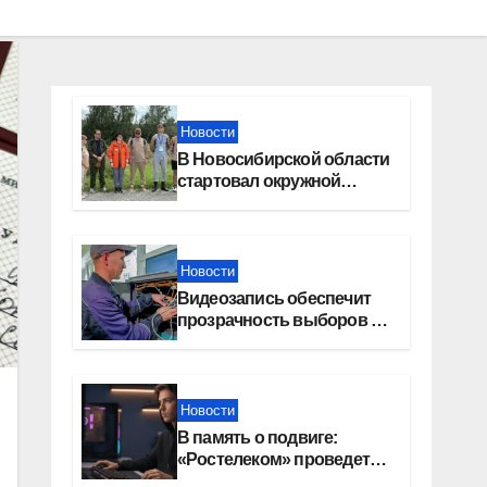
Новости
В Новосибирской области
стартовал окружной
туристский слет молодежи
Новости
Видеозапись обеспечит
прозрачность выборов в
Госдуму в Новосибирской
области
Новости
В память о подвиге:
«Ростелеком» проведет
кибертурнир «Битва за