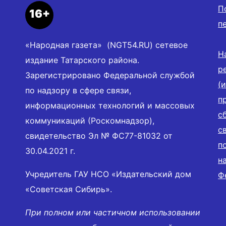
П
16+
п
«Народная газета» (NGT54.RU) сетевое
Н
издание Татарского района.
р
Зарегистрировано Федеральной службой
(
по надзору в сфере связи,
п
информационных технологий и массовых
с
коммуникаций (Роскомнадзор),
с
свидетельство Эл № ФС77-81032 от
п
30.04.2021 г.
н
Учредитель ГАУ НСО «Издательский дом
Ф
«Советская Сибирь».
При полном или частичном использовании