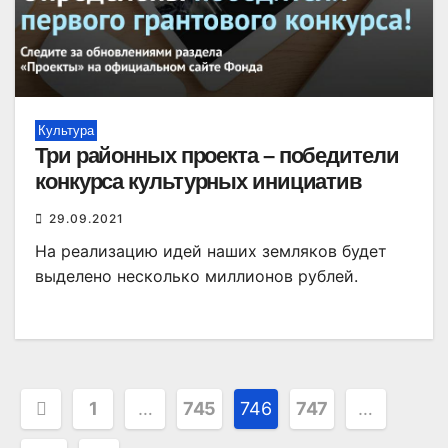
Культура
Три районных проекта – победители
конкурса культурных инициатив
29.09.2021
На реализацию идей наших земляков будет
выделено несколько миллионов рублей.
Пагинация
1
…
745
746
747
…