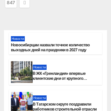
записей
847
Новости
Новосибирцам назвали точное количество
выходных дней на праздники в 2027 году
Новости
В ЖК «Гренландия» впервые
клиентские дни от крупного
девелопера — группы компаний
«СОЮЗ»
Новости
В Татарском округе поздравили
работников строительной отрасли