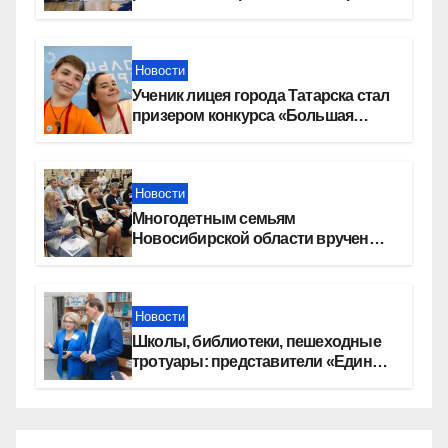
Новости
Ученик лицея города Татарска стал
призером конкурса «Большая
перемена»
Новости
Многодетным семьям
Новосибирской области вручены
сертификаты на приобретение
автомобилей
Новости
Школы, библиотеки, пешеходные
тротуары: представители «Единой
России» контролируют работы на
социальных объектах