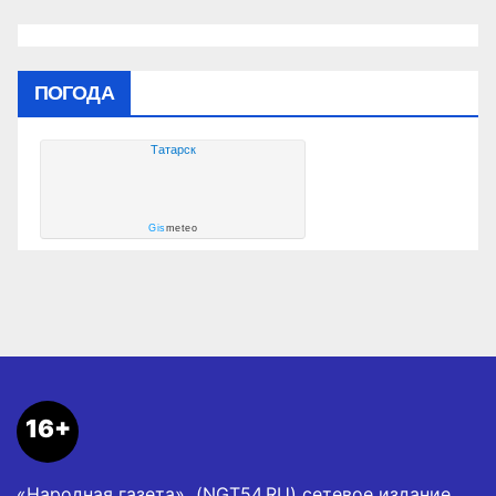
ПОГОДА
Татарск
Gis
meteo
16+
«Народная газета» (NGT54.RU) сетевое издание