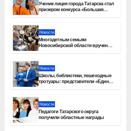
Ученик лицея города Татарска стал
призером конкурса «Большая
перемена»
Новости
Многодетным семьям
Новосибирской области вручены
сертификаты на приобретение
автомобилей
Новости
Школы, библиотеки, пешеходные
тротуары: представители «Единой
России» контролируют работы на
социальных объектах
Новости
Педагоги Татарского округа
получили областные награды