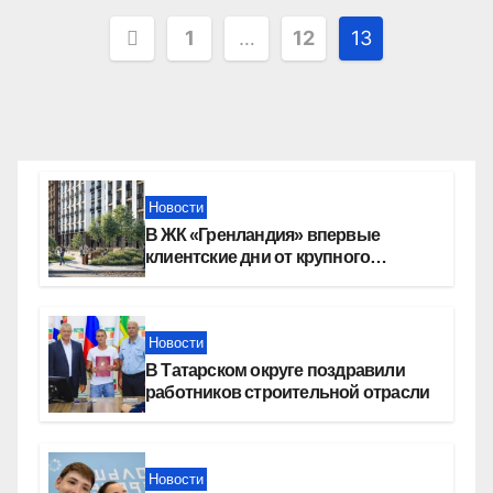
Пагинация
1
…
12
13
записей
Новости
В ЖК «Гренландия» впервые
клиентские дни от крупного
девелопера — группы компаний
«СОЮЗ»
Новости
В Татарском округе поздравили
работников строительной отрасли
Новости