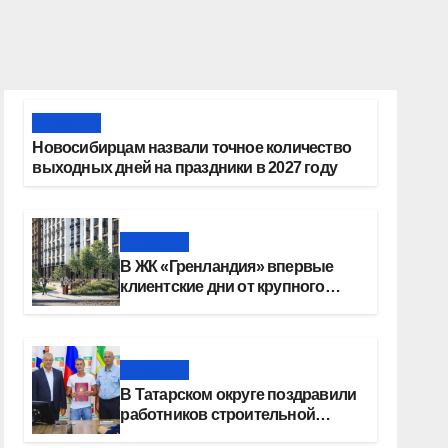
Новости
Новосибирцам назвали точное количество
выходных дней на праздники в 2027 году
Новости
В ЖК «Гренландия» впервые
клиентские дни от крупного
девелопера — группы компаний
«СОЮЗ»
Новости
В Татарском округе поздравили
работников строительной
отрасли