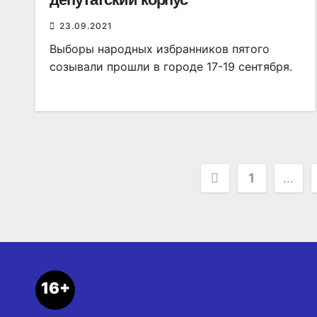
23.09.2021
Выборы народных избранников пятого
созывали прошли в городе 17-19 сентября.
Пагинация
1
…
записей
16+