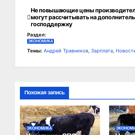
Не повышающие цены производител
Навигация
могут рассчитывать на дополнител
по
господдержку
Раздел:
записям
ЭКОНОМИКА
Темы:
Андрей Травников
,
Зарплата
,
Новост
Похожая запись
ЭКОНОМИКА
ЭКОНОМ