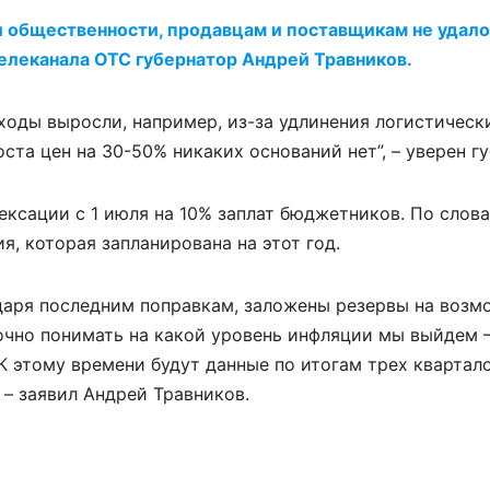
и общественности, продавцам и поставщикам не удало
телеканала ОТС губернатор Андрей Травников.
ходы выросли, например, из-за удлинения логистическ
ста цен на 30-50% никаких оснований нет”, – уверен г
ексации с 1 июля на 10% заплат бюджетников. По слов
я, которая запланирована на этот год.
даря последним поправкам, заложены резервы на воз
чно понимать на какой уровень инфляции мы выйдем – 1
 К этому времени будут данные по итогам трех квартало
 – заявил Андрей Травников.