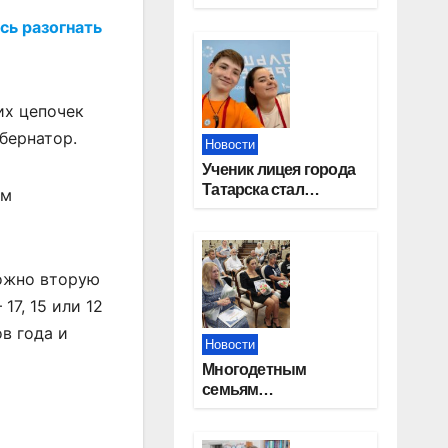
работников
сь разогнать
строительной
отрасли
их цепочек
убернатор.
Новости
Ученик лицея города
Татарска стал
ам
призером конкурса
«Большая перемена»
можно вторую
7, 15 или 12
в года и
Новости
Многодетным
семьям
Новосибирской
области вручены