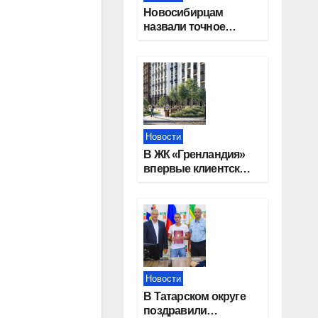
Новосибирцам
назвали точное
количество
выходных дней на
праздники в 2027
году
Новости
В ЖК «Гренландия»
впервые клиентские
дни от крупного
девелопера —
группы компаний
«СОЮЗ»
Новости
В Татарском округе
поздравили