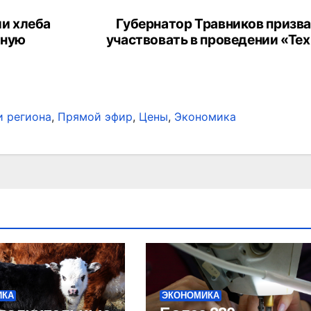
и хлеба
Губернатор Травников призва
ьную
участвовать в проведении «Те
и региона
,
Прямой эфир
,
Цены
,
Экономика
ИКА
ЭКОНОМИКА